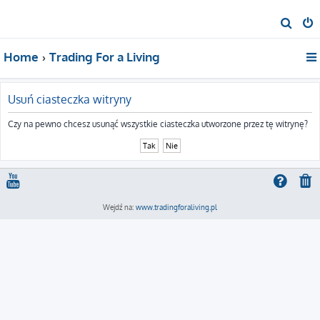
S
z
Home
Trading For a Living
u
k
a
Usuń ciasteczka witryny
j
Czy na pewno chcesz usunąć wszystkie ciasteczka utworzone przez tę witrynę?
Wejdź na:
www.tradingforaliving.pl