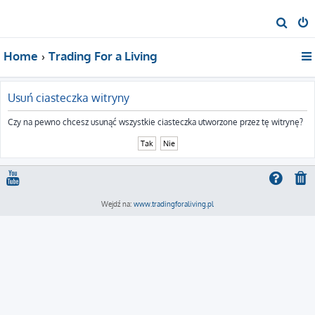
S
z
Home
Trading For a Living
u
k
a
Usuń ciasteczka witryny
j
Czy na pewno chcesz usunąć wszystkie ciasteczka utworzone przez tę witrynę?
Wejdź na:
www.tradingforaliving.pl