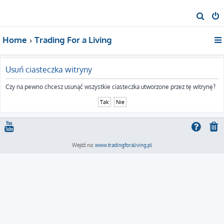
S
z
Home
Trading For a Living
u
k
a
Usuń ciasteczka witryny
j
Czy na pewno chcesz usunąć wszystkie ciasteczka utworzone przez tę witrynę?
Wejdź na:
www.tradingforaliving.pl