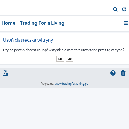
S
z
Home
Trading For a Living
u
k
a
Usuń ciasteczka witryny
j
Czy na pewno chcesz usunąć wszystkie ciasteczka utworzone przez tę witrynę?
Wejdź na:
www.tradingforaliving.pl