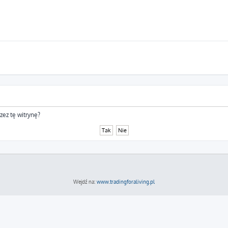
zez tę witrynę?
Wejdź na:
www.tradingforaliving.pl