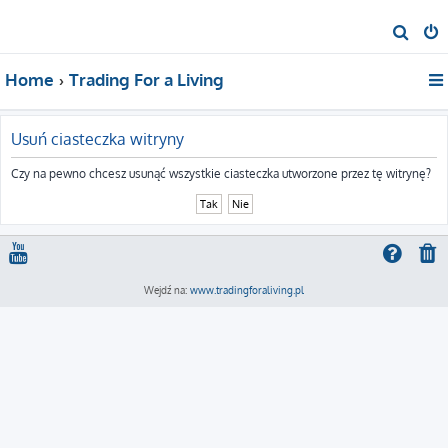
S
z
Home
Trading For a Living
u
k
a
Usuń ciasteczka witryny
j
Czy na pewno chcesz usunąć wszystkie ciasteczka utworzone przez tę witrynę?
Wejdź na:
www.tradingforaliving.pl