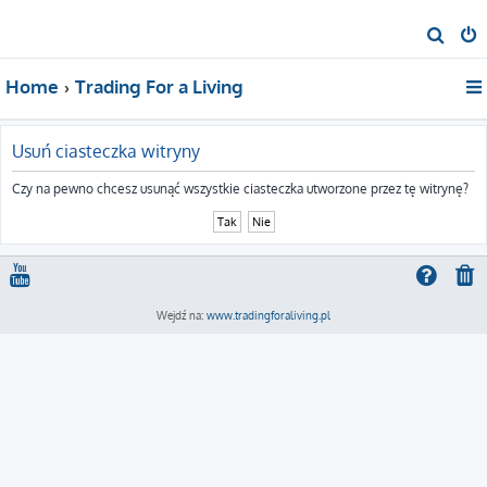
S
z
Home
Trading For a Living
u
k
a
Usuń ciasteczka witryny
j
Czy na pewno chcesz usunąć wszystkie ciasteczka utworzone przez tę witrynę?
Wejdź na:
www.tradingforaliving.pl