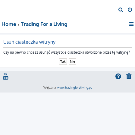
S
z
Home
Trading For a Living
u
k
a
Usuń ciasteczka witryny
j
Czy na pewno chcesz usunąć wszystkie ciasteczka utworzone przez tę witrynę?
Wejdź na:
www.tradingforaliving.pl