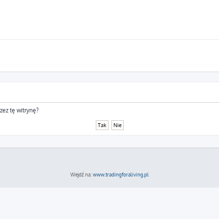
zez tę witrynę?
Wejdź na:
www.tradingforaliving.pl