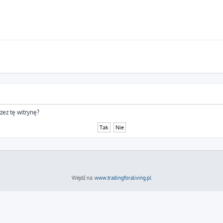
zez tę witrynę?
Wejdź na:
www.tradingforaliving.pl