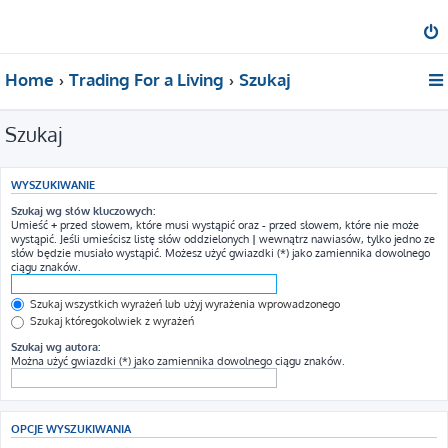
Home
Trading For a Living
Szukaj
Szukaj
WYSZUKIWANIE
Szukaj wg słów kluczowych:
Umieść
+
przed słowem, które musi wystąpić oraz
-
przed słowem, które nie może
wystąpić. Jeśli umieścisz listę słów oddzielonych
|
wewnątrz nawiasów, tylko jedno ze
słów będzie musiało wystąpić. Możesz użyć gwiazdki (*) jako zamiennika dowolnego
ciągu znaków.
Szukaj wszystkich wyrażeń lub użyj wyrażenia wprowadzonego
Szukaj któregokolwiek z wyrażeń
Szukaj wg autora:
Można użyć gwiazdki (*) jako zamiennika dowolnego ciągu znaków.
OPCJE WYSZUKIWANIA