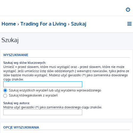
Home
Trading For a Living
Szukaj
Szukaj
WYSZUKIWANIE
Szukaj wg słów kluczowych:
Umieść
+
przed słowem, które musi wystąpić oraz
-
przed słowem, które nie może
wystąpić. Jeśli umieścisz listę słów oddzielonych
|
wewnątrz nawiasów, tylko jedno ze
słów będzie musiało wystąpić. Możesz użyć gwiazdki (*) jako zamiennika dowolnego
ciągu znaków.
Szukaj wszystkich wyrażeń lub użyj wyrażenia wprowadzonego
Szukaj któregokolwiek z wyrażeń
Szukaj wg autora:
Można użyć gwiazdki (*) jako zamiennika dowolnego ciągu znaków.
OPCJE WYSZUKIWANIA