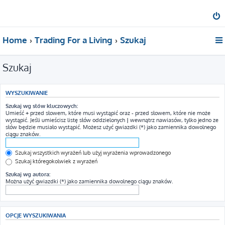
Home
Trading For a Living
Szukaj
Szukaj
WYSZUKIWANIE
Szukaj wg słów kluczowych:
Umieść
+
przed słowem, które musi wystąpić oraz
-
przed słowem, które nie może
wystąpić. Jeśli umieścisz listę słów oddzielonych
|
wewnątrz nawiasów, tylko jedno ze
słów będzie musiało wystąpić. Możesz użyć gwiazdki (*) jako zamiennika dowolnego
ciągu znaków.
Szukaj wszystkich wyrażeń lub użyj wyrażenia wprowadzonego
Szukaj któregokolwiek z wyrażeń
Szukaj wg autora:
Można użyć gwiazdki (*) jako zamiennika dowolnego ciągu znaków.
OPCJE WYSZUKIWANIA