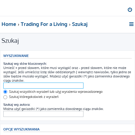
Home
Trading For a Living
Szukaj
Szukaj
WYSZUKIWANIE
Szukaj wg słów kluczowych:
Umieść
+
przed słowem, które musi wystąpić oraz
-
przed słowem, które nie może
wystąpić. Jeśli umieścisz listę słów oddzielonych
|
wewnątrz nawiasów, tylko jedno ze
słów będzie musiało wystąpić. Możesz użyć gwiazdki (*) jako zamiennika dowolnego
ciągu znaków.
Szukaj wszystkich wyrażeń lub użyj wyrażenia wprowadzonego
Szukaj któregokolwiek z wyrażeń
Szukaj wg autora:
Można użyć gwiazdki (*) jako zamiennika dowolnego ciągu znaków.
OPCJE WYSZUKIWANIA