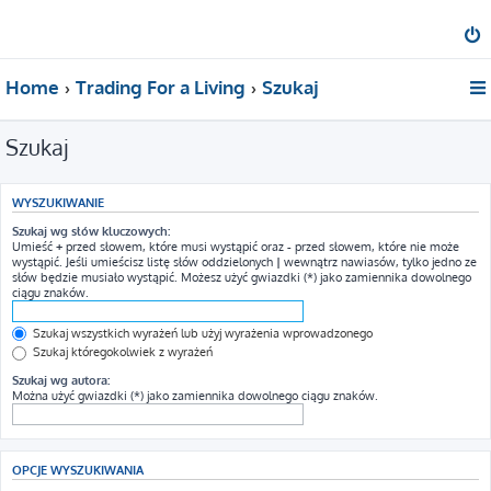
Home
Trading For a Living
Szukaj
Szukaj
WYSZUKIWANIE
Szukaj wg słów kluczowych:
Umieść
+
przed słowem, które musi wystąpić oraz
-
przed słowem, które nie może
wystąpić. Jeśli umieścisz listę słów oddzielonych
|
wewnątrz nawiasów, tylko jedno ze
słów będzie musiało wystąpić. Możesz użyć gwiazdki (*) jako zamiennika dowolnego
ciągu znaków.
Szukaj wszystkich wyrażeń lub użyj wyrażenia wprowadzonego
Szukaj któregokolwiek z wyrażeń
Szukaj wg autora:
Można użyć gwiazdki (*) jako zamiennika dowolnego ciągu znaków.
OPCJE WYSZUKIWANIA