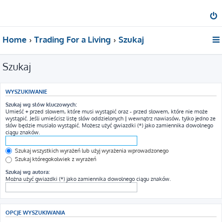
Home
Trading For a Living
Szukaj
Szukaj
WYSZUKIWANIE
Szukaj wg słów kluczowych:
Umieść
+
przed słowem, które musi wystąpić oraz
-
przed słowem, które nie może
wystąpić. Jeśli umieścisz listę słów oddzielonych
|
wewnątrz nawiasów, tylko jedno ze
słów będzie musiało wystąpić. Możesz użyć gwiazdki (*) jako zamiennika dowolnego
ciągu znaków.
Szukaj wszystkich wyrażeń lub użyj wyrażenia wprowadzonego
Szukaj któregokolwiek z wyrażeń
Szukaj wg autora:
Można użyć gwiazdki (*) jako zamiennika dowolnego ciągu znaków.
OPCJE WYSZUKIWANIA