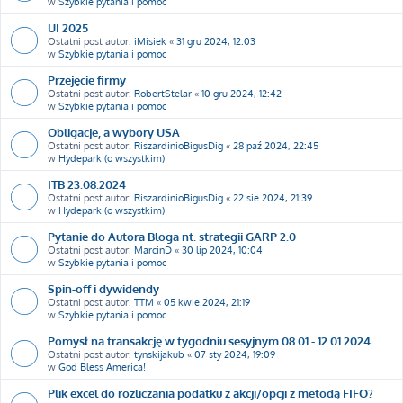
w
Szybkie pytania i pomoc
UI 2025
Ostatni post autor:
iMisiek
«
31 gru 2024, 12:03
w
Szybkie pytania i pomoc
Przejęcie firmy
Ostatni post autor:
RobertStelar
«
10 gru 2024, 12:42
w
Szybkie pytania i pomoc
Obligacje, a wybory USA
Ostatni post autor:
RiszardinioBigusDig
«
28 paź 2024, 22:45
w
Hydepark (o wszystkim)
ITB 23.08.2024
Ostatni post autor:
RiszardinioBigusDig
«
22 sie 2024, 21:39
w
Hydepark (o wszystkim)
Pytanie do Autora Bloga nt. strategii GARP 2.0
Ostatni post autor:
MarcinD
«
30 lip 2024, 10:04
w
Szybkie pytania i pomoc
Spin-off i dywidendy
Ostatni post autor:
TTM
«
05 kwie 2024, 21:19
w
Szybkie pytania i pomoc
Pomysł na transakcję w tygodniu sesyjnym 08.01 - 12.01.2024
Ostatni post autor:
tynskijakub
«
07 sty 2024, 19:09
w
God Bless America!
Plik excel do rozliczania podatku z akcji/opcji z metodą FIFO?