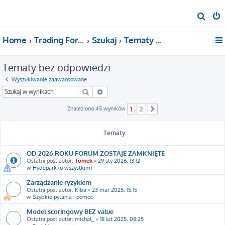
S
z
Home
Trading For a Living
Szukaj
Tematy bez odpowiedzi
u
k
Tematy bez odpowiedzi
a
j
Wyszukiwanie zaawansowane
Szukaj
Wyszukiwanie zaawansowane
Znaleziono 45 wyników
1
2
Następna
Tematy
OD 2026 ROKU FORUM ZOSTAJE ZAMKNIĘTE
Ostatni post autor:
Tomek
«
29 sty 2026, 13:12
w
Hydepark (o wszystkim)
Zarządzanie ryzykiem
Ostatni post autor:
Kiba
«
23 mar 2025, 15:15
w
Szybkie pytania i pomoc
Model scoringowy BEZ value
Ostatni post autor:
michal_
«
18 lut 2025, 08:25