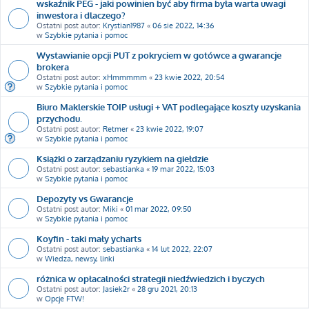
wskaźnik PEG - jaki powinien być aby firma była warta uwagi
inwestora i dlaczego?
Ostatni post autor:
Krystian1987
«
06 sie 2022, 14:36
w
Szybkie pytania i pomoc
Wystawianie opcji PUT z pokryciem w gotówce a gwarancje
brokera
Ostatni post autor:
xHmmmmm
«
23 kwie 2022, 20:54
w
Szybkie pytania i pomoc
Biuro Maklerskie TOIP usługi + VAT podlegające koszty uzyskania
przychodu.
Ostatni post autor:
Retmer
«
23 kwie 2022, 19:07
w
Szybkie pytania i pomoc
Książki o zarządzaniu ryzykiem na giełdzie
Ostatni post autor:
sebastianka
«
19 mar 2022, 15:03
w
Szybkie pytania i pomoc
Depozyty vs Gwarancje
Ostatni post autor:
Miki
«
01 mar 2022, 09:50
w
Szybkie pytania i pomoc
Koyfin - taki mały ycharts
Ostatni post autor:
sebastianka
«
14 lut 2022, 22:07
w
Wiedza, newsy, linki
różnica w opłacalności strategii niedźwiedzich i byczych
Ostatni post autor:
Jasiek2r
«
28 gru 2021, 20:13
w
Opcje FTW!