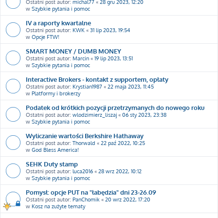
Ostatni post autor:
michal77
«
28 gru 2023, 12:20
w
Szybkie pytania i pomoc
IV a raporty kwartalne
Ostatni post autor:
KWK
«
31 lip 2023, 19:54
w
Opcje FTW!
SMART MONEY / DUMB MONEY
Ostatni post autor:
Marcin
«
19 lip 2023, 13:51
w
Szybkie pytania i pomoc
Interactive Brokers - kontakt z supportem, opłaty
Ostatni post autor:
Krystian1987
«
22 maja 2023, 11:45
w
Platformy i brokerzy
Podatek od krótkich pozycji przetrzymanych do nowego roku
Ostatni post autor:
wlodzimierz_liszaj
«
06 sty 2023, 23:38
w
Szybkie pytania i pomoc
Wyliczanie wartości Berkshire Hathaway
Ostatni post autor:
Thorwald
«
22 paź 2022, 10:25
w
God Bless America!
SEHK Duty stamp
Ostatni post autor:
luca2016
«
28 wrz 2022, 10:12
w
Szybkie pytania i pomoc
Pomysł: opcje PUT na "łabędzia" dni 23-26.09
Ostatni post autor:
PanChomik
«
20 wrz 2022, 17:20
w
Kosz na zużyte tematy