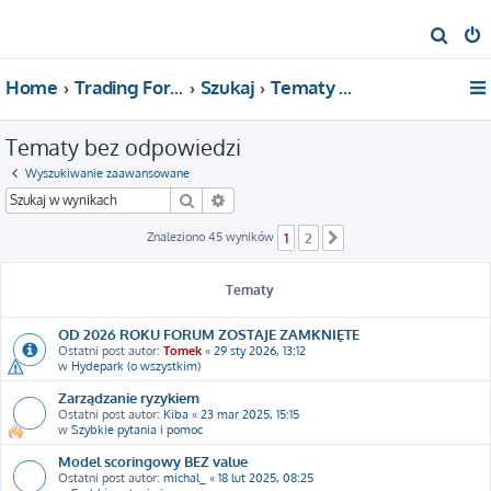
S
z
Home
Trading For a Living
Szukaj
Tematy bez odpowiedzi
u
k
Tematy bez odpowiedzi
a
j
Wyszukiwanie zaawansowane
Szukaj
Wyszukiwanie zaawansowane
Znaleziono 45 wyników
1
2
Następna
Tematy
OD 2026 ROKU FORUM ZOSTAJE ZAMKNIĘTE
Ostatni post autor:
Tomek
«
29 sty 2026, 13:12
w
Hydepark (o wszystkim)
Zarządzanie ryzykiem
Ostatni post autor:
Kiba
«
23 mar 2025, 15:15
w
Szybkie pytania i pomoc
Model scoringowy BEZ value
Ostatni post autor:
michal_
«
18 lut 2025, 08:25