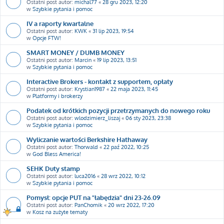
Ostatni post autor:
michal77
«
28 gru 2023, 12:20
w
Szybkie pytania i pomoc
IV a raporty kwartalne
Ostatni post autor:
KWK
«
31 lip 2023, 19:54
w
Opcje FTW!
SMART MONEY / DUMB MONEY
Ostatni post autor:
Marcin
«
19 lip 2023, 13:51
w
Szybkie pytania i pomoc
Interactive Brokers - kontakt z supportem, opłaty
Ostatni post autor:
Krystian1987
«
22 maja 2023, 11:45
w
Platformy i brokerzy
Podatek od krótkich pozycji przetrzymanych do nowego roku
Ostatni post autor:
wlodzimierz_liszaj
«
06 sty 2023, 23:38
w
Szybkie pytania i pomoc
Wyliczanie wartości Berkshire Hathaway
Ostatni post autor:
Thorwald
«
22 paź 2022, 10:25
w
God Bless America!
SEHK Duty stamp
Ostatni post autor:
luca2016
«
28 wrz 2022, 10:12
w
Szybkie pytania i pomoc
Pomysł: opcje PUT na "łabędzia" dni 23-26.09
Ostatni post autor:
PanChomik
«
20 wrz 2022, 17:20
w
Kosz na zużyte tematy