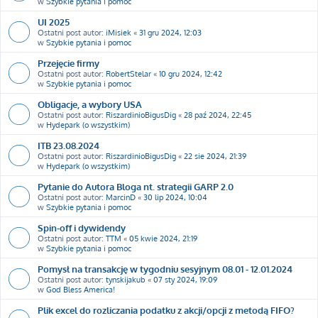
w
Szybkie pytania i pomoc
UI 2025
Ostatni post autor:
iMisiek
«
31 gru 2024, 12:03
w
Szybkie pytania i pomoc
Przejęcie firmy
Ostatni post autor:
RobertStelar
«
10 gru 2024, 12:42
w
Szybkie pytania i pomoc
Obligacje, a wybory USA
Ostatni post autor:
RiszardinioBigusDig
«
28 paź 2024, 22:45
w
Hydepark (o wszystkim)
ITB 23.08.2024
Ostatni post autor:
RiszardinioBigusDig
«
22 sie 2024, 21:39
w
Hydepark (o wszystkim)
Pytanie do Autora Bloga nt. strategii GARP 2.0
Ostatni post autor:
MarcinD
«
30 lip 2024, 10:04
w
Szybkie pytania i pomoc
Spin-off i dywidendy
Ostatni post autor:
TTM
«
05 kwie 2024, 21:19
w
Szybkie pytania i pomoc
Pomysł na transakcję w tygodniu sesyjnym 08.01 - 12.01.2024
Ostatni post autor:
tynskijakub
«
07 sty 2024, 19:09
w
God Bless America!
Plik excel do rozliczania podatku z akcji/opcji z metodą FIFO?