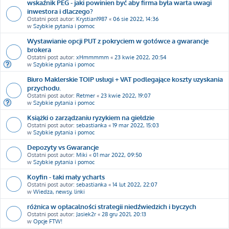
wskaźnik PEG - jaki powinien być aby firma była warta uwagi
inwestora i dlaczego?
Ostatni post autor:
Krystian1987
«
06 sie 2022, 14:36
w
Szybkie pytania i pomoc
Wystawianie opcji PUT z pokryciem w gotówce a gwarancje
brokera
Ostatni post autor:
xHmmmmm
«
23 kwie 2022, 20:54
w
Szybkie pytania i pomoc
Biuro Maklerskie TOIP usługi + VAT podlegające koszty uzyskania
przychodu.
Ostatni post autor:
Retmer
«
23 kwie 2022, 19:07
w
Szybkie pytania i pomoc
Książki o zarządzaniu ryzykiem na giełdzie
Ostatni post autor:
sebastianka
«
19 mar 2022, 15:03
w
Szybkie pytania i pomoc
Depozyty vs Gwarancje
Ostatni post autor:
Miki
«
01 mar 2022, 09:50
w
Szybkie pytania i pomoc
Koyfin - taki mały ycharts
Ostatni post autor:
sebastianka
«
14 lut 2022, 22:07
w
Wiedza, newsy, linki
różnica w opłacalności strategii niedźwiedzich i byczych
Ostatni post autor:
Jasiek2r
«
28 gru 2021, 20:13
w
Opcje FTW!