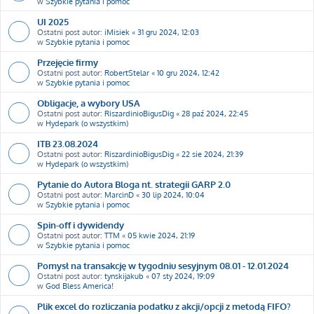
w
Szybkie pytania i pomoc
UI 2025
Ostatni post autor:
iMisiek
«
31 gru 2024, 12:03
w
Szybkie pytania i pomoc
Przejęcie firmy
Ostatni post autor:
RobertStelar
«
10 gru 2024, 12:42
w
Szybkie pytania i pomoc
Obligacje, a wybory USA
Ostatni post autor:
RiszardinioBigusDig
«
28 paź 2024, 22:45
w
Hydepark (o wszystkim)
ITB 23.08.2024
Ostatni post autor:
RiszardinioBigusDig
«
22 sie 2024, 21:39
w
Hydepark (o wszystkim)
Pytanie do Autora Bloga nt. strategii GARP 2.0
Ostatni post autor:
MarcinD
«
30 lip 2024, 10:04
w
Szybkie pytania i pomoc
Spin-off i dywidendy
Ostatni post autor:
TTM
«
05 kwie 2024, 21:19
w
Szybkie pytania i pomoc
Pomysł na transakcję w tygodniu sesyjnym 08.01 - 12.01.2024
Ostatni post autor:
tynskijakub
«
07 sty 2024, 19:09
w
God Bless America!
Plik excel do rozliczania podatku z akcji/opcji z metodą FIFO?