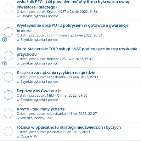
wskaźnik PEG - jaki powinien być aby firma była warta uwagi
inwestora i dlaczego?
Ostatni post autor:
Krystian1987
«
06 sie 2022, 14:36
w
Szybkie pytania i pomoc
Wystawianie opcji PUT z pokryciem w gotówce a gwarancje
brokera
Ostatni post autor:
xHmmmmm
«
23 kwie 2022, 20:54
w
Szybkie pytania i pomoc
Biuro Maklerskie TOIP usługi + VAT podlegające koszty uzyskania
przychodu.
Ostatni post autor:
Retmer
«
23 kwie 2022, 19:07
w
Szybkie pytania i pomoc
Książki o zarządzaniu ryzykiem na giełdzie
Ostatni post autor:
sebastianka
«
19 mar 2022, 15:03
w
Szybkie pytania i pomoc
Depozyty vs Gwarancje
Ostatni post autor:
Miki
«
01 mar 2022, 09:50
w
Szybkie pytania i pomoc
Koyfin - taki mały ycharts
Ostatni post autor:
sebastianka
«
14 lut 2022, 22:07
w
Wiedza, newsy, linki
różnica w opłacalności strategii niedźwiedzich i byczych
Ostatni post autor:
Jasiek2r
«
28 gru 2021, 20:13
w
Opcje FTW!