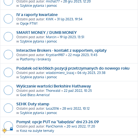
Ostatni post autor:
michal77
«
28 gru 2023, 12:20
w
Szybkie pytania i pomoc
IV a raporty kwartalne
Ostatni post autor:
KWK
«
31 lip 2023, 19:54
w
Opcje FTW!
SMART MONEY / DUMB MONEY
Ostatni post autor:
Marcin
«
19 lip 2023, 13:51
w
Szybkie pytania i pomoc
Interactive Brokers - kontakt z supportem, opłaty
Ostatni post autor:
Krystian1987
«
22 maja 2023, 11:45
w
Platformy i brokerzy
Podatek od krótkich pozycji przetrzymanych do nowego roku
Ostatni post autor:
wlodzimierz_liszaj
«
06 sty 2023, 23:38
w
Szybkie pytania i pomoc
Wyliczanie wartości Berkshire Hathaway
Ostatni post autor:
Thorwald
«
22 paź 2022, 10:25
w
God Bless America!
SEHK Duty stamp
Ostatni post autor:
luca2016
«
28 wrz 2022, 10:12
w
Szybkie pytania i pomoc
Pomysł: opcje PUT na "łabędzia" dni 23-26.09
Ostatni post autor:
PanChomik
«
20 wrz 2022, 17:20
w
Kosz na zużyte tematy