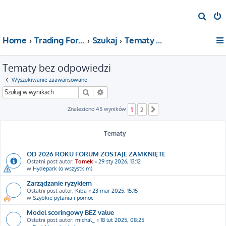
S
z
Home
Trading For a Living
Szukaj
Tematy bez odpowiedzi
u
k
Tematy bez odpowiedzi
a
j
Wyszukiwanie zaawansowane
Szukaj
Wyszukiwanie zaawansowane
Znaleziono 45 wyników
1
2
Następna
Tematy
OD 2026 ROKU FORUM ZOSTAJE ZAMKNIĘTE
Ostatni post autor:
Tomek
«
29 sty 2026, 13:12
w
Hydepark (o wszystkim)
Zarządzanie ryzykiem
Ostatni post autor:
Kiba
«
23 mar 2025, 15:15
w
Szybkie pytania i pomoc
Model scoringowy BEZ value
Ostatni post autor:
michal_
«
18 lut 2025, 08:25