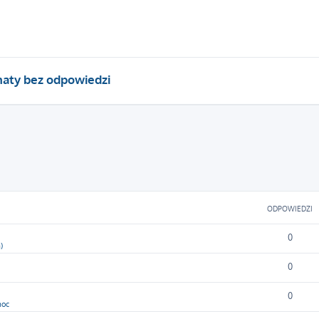
aty bez odpowiedzi
owane
ODPOWIEDZI
0
)
0
0
moc