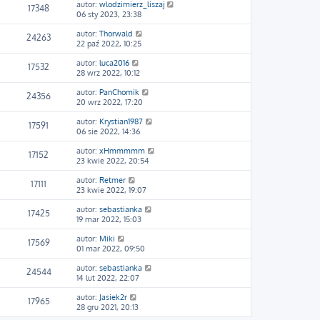
autor:
wlodzimierz_liszaj
17348
06 sty 2023, 23:38
autor:
Thorwald
24263
22 paź 2022, 10:25
autor:
luca2016
17532
28 wrz 2022, 10:12
autor:
PanChomik
24356
20 wrz 2022, 17:20
autor:
Krystian1987
17591
06 sie 2022, 14:36
autor:
xHmmmmm
17152
23 kwie 2022, 20:54
autor:
Retmer
17111
23 kwie 2022, 19:07
autor:
sebastianka
17425
19 mar 2022, 15:03
autor:
Miki
17569
01 mar 2022, 09:50
autor:
sebastianka
24544
14 lut 2022, 22:07
autor:
Jasiek2r
17965
28 gru 2021, 20:13