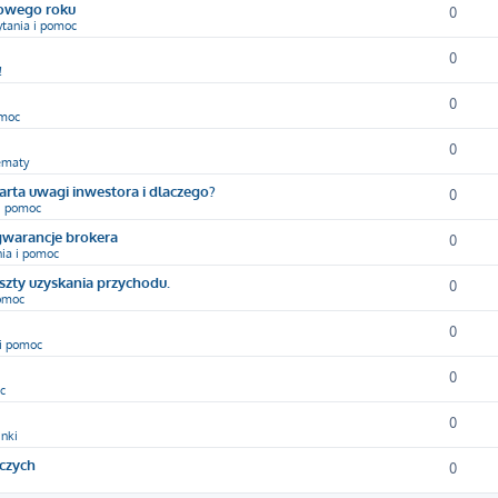
nowego roku
0
ytania i pomoc
0
!
0
omoc
0
ematy
arta uwagi inwestora i dlaczego?
0
 i pomoc
gwarancje brokera
0
nia i pomoc
oszty uzyskania przychodu.
0
pomoc
0
 i pomoc
0
c
0
inki
yczych
0