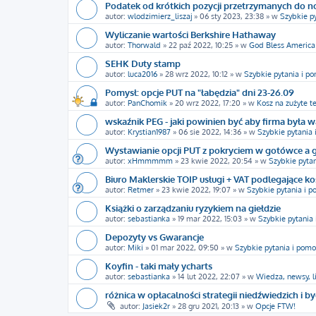
Podatek od krótkich pozycji przetrzymanych do 
autor:
wlodzimierz_liszaj
»
06 sty 2023, 23:38
» w
Szybkie p
Wyliczanie wartości Berkshire Hathaway
autor:
Thorwald
»
22 paź 2022, 10:25
» w
God Bless America
SEHK Duty stamp
autor:
luca2016
»
28 wrz 2022, 10:12
» w
Szybkie pytania i p
Pomysł: opcje PUT na "łabędzia" dni 23-26.09
autor:
PanChomik
»
20 wrz 2022, 17:20
» w
Kosz na zużyte t
wskaźnik PEG - jaki powinien być aby firma była w
autor:
Krystian1987
»
06 sie 2022, 14:36
» w
Szybkie pytania
Wystawianie opcji PUT z pokryciem w gotówce a 
autor:
xHmmmmm
»
23 kwie 2022, 20:54
» w
Szybkie pyta
Biuro Maklerskie TOIP usługi + VAT podlegające k
autor:
Retmer
»
23 kwie 2022, 19:07
» w
Szybkie pytania i 
Książki o zarządzaniu ryzykiem na giełdzie
autor:
sebastianka
»
19 mar 2022, 15:03
» w
Szybkie pytania
Depozyty vs Gwarancje
autor:
Miki
»
01 mar 2022, 09:50
» w
Szybkie pytania i pomo
Koyfin - taki mały ycharts
autor:
sebastianka
»
14 lut 2022, 22:07
» w
Wiedza, newsy, l
różnica w opłacalności strategii niedźwiedzich i b
autor:
Jasiek2r
»
28 gru 2021, 20:13
» w
Opcje FTW!