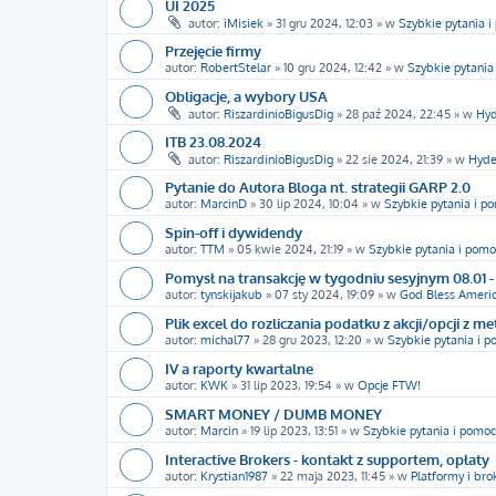
UI 2025
autor:
iMisiek
»
31 gru 2024, 12:03
» w
Szybkie pytania 
Przejęcie firmy
autor:
RobertStelar
»
10 gru 2024, 12:42
» w
Szybkie pytania
Obligacje, a wybory USA
autor:
RiszardinioBigusDig
»
28 paź 2024, 22:45
» w
Hyd
ITB 23.08.2024
autor:
RiszardinioBigusDig
»
22 sie 2024, 21:39
» w
Hyde
Pytanie do Autora Bloga nt. strategii GARP 2.0
autor:
MarcinD
»
30 lip 2024, 10:04
» w
Szybkie pytania i p
Spin-off i dywidendy
autor:
TTM
»
05 kwie 2024, 21:19
» w
Szybkie pytania i pomo
Pomysł na transakcję w tygodniu sesyjnym 08.01 - 
autor:
tynskijakub
»
07 sty 2024, 19:09
» w
God Bless Americ
Plik excel do rozliczania podatku z akcji/opcji z m
autor:
michal77
»
28 gru 2023, 12:20
» w
Szybkie pytania i 
IV a raporty kwartalne
autor:
KWK
»
31 lip 2023, 19:54
» w
Opcje FTW!
SMART MONEY / DUMB MONEY
autor:
Marcin
»
19 lip 2023, 13:51
» w
Szybkie pytania i pomoc
Interactive Brokers - kontakt z supportem, opłaty
autor:
Krystian1987
»
22 maja 2023, 11:45
» w
Platformy i bro