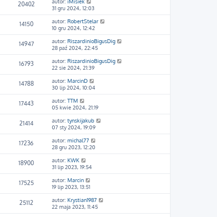
autor:
iMisiek
20402
31 gru 2024, 12:03
autor:
RobertStelar
14150
10 gru 2024, 12:42
autor:
RiszardinioBigusDig
14947
28 paź 2024, 22:45
autor:
RiszardinioBigusDig
16793
22 sie 2024, 21:39
autor:
MarcinD
14788
30 lip 2024, 10:04
autor:
TTM
17443
05 kwie 2024, 21:19
autor:
tynskijakub
21414
07 sty 2024, 19:09
autor:
michal77
17236
28 gru 2023, 12:20
autor:
KWK
18900
31 lip 2023, 19:54
autor:
Marcin
17525
19 lip 2023, 13:51
autor:
Krystian1987
25112
22 maja 2023, 11:45