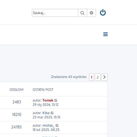
Szukaj
Wyszukiwanie zaawan
Znaleziono 45 wyników
1
2
Następna
ODSŁONY
OSTATNI POST
autor:
Tomek
2483
29 sty 2026, 13:12
autor:
Kiba
18210
23 mar 2025, 15:15
autor:
michal_
24785
18 lut 2025, 08:25