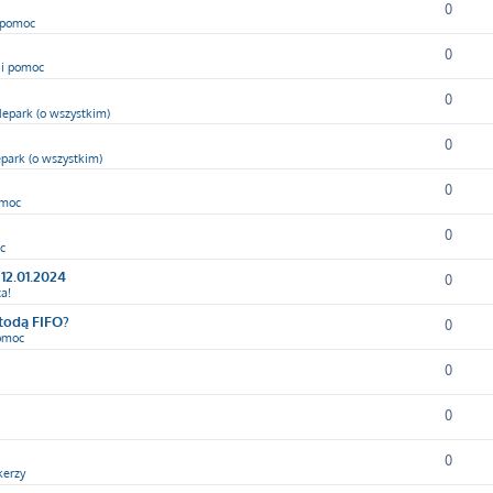
0
i pomoc
0
 i pomoc
0
epark (o wszystkim)
0
park (o wszystkim)
0
omoc
0
c
12.01.2024
0
a!
etodą FIFO?
0
pomoc
0
0
0
kerzy