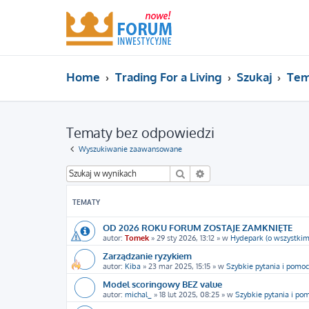
Home
Trading For a Living
Szukaj
Tem
Tematy bez odpowiedzi
Wyszukiwanie zaawansowane
Szukaj
Wyszukiwanie zaawans
TEMATY
OD 2026 ROKU FORUM ZOSTAJE ZAMKNIĘTE
autor:
Tomek
»
29 sty 2026, 13:12
» w
Hydepark (o wszystkim
Zarządzanie ryzykiem
autor:
Kiba
»
23 mar 2025, 15:15
» w
Szybkie pytania i pomoc
Model scoringowy BEZ value
autor:
michal_
»
18 lut 2025, 08:25
» w
Szybkie pytania i po