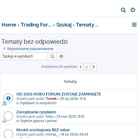
S
z
Home
Trading For a Living
Szukaj
Tematy bez odpowiedzi
u
k
Tematy bez odpowiedzi
a
j
Wyszukiwanie zaawansowane
Szukaj
Wyszukiwanie zaawansowane
Znaleziono 45 wyników
1
2
Następna
Tematy
OD 2026 ROKU FORUM ZOSTAJE ZAMKNIĘTE
Ostatni post autor:
Tomek
«
29 sty 2026, 13:12
w
Hydepark (o wszystkim)
Zarządzanie ryzykiem
Ostatni post autor:
Kiba
«
23 mar 2025, 15:15
w
Szybkie pytania i pomoc
Model scoringowy BEZ value
Ostatni post autor:
michal_
«
18 lut 2025, 08:25