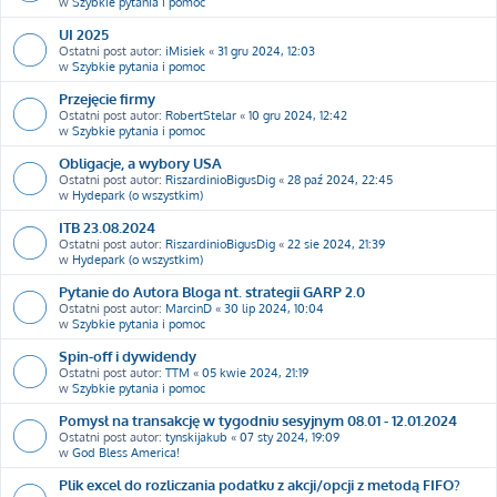
w
Szybkie pytania i pomoc
UI 2025
Ostatni post autor:
iMisiek
«
31 gru 2024, 12:03
w
Szybkie pytania i pomoc
Przejęcie firmy
Ostatni post autor:
RobertStelar
«
10 gru 2024, 12:42
w
Szybkie pytania i pomoc
Obligacje, a wybory USA
Ostatni post autor:
RiszardinioBigusDig
«
28 paź 2024, 22:45
w
Hydepark (o wszystkim)
ITB 23.08.2024
Ostatni post autor:
RiszardinioBigusDig
«
22 sie 2024, 21:39
w
Hydepark (o wszystkim)
Pytanie do Autora Bloga nt. strategii GARP 2.0
Ostatni post autor:
MarcinD
«
30 lip 2024, 10:04
w
Szybkie pytania i pomoc
Spin-off i dywidendy
Ostatni post autor:
TTM
«
05 kwie 2024, 21:19
w
Szybkie pytania i pomoc
Pomysł na transakcję w tygodniu sesyjnym 08.01 - 12.01.2024
Ostatni post autor:
tynskijakub
«
07 sty 2024, 19:09
w
God Bless America!
Plik excel do rozliczania podatku z akcji/opcji z metodą FIFO?