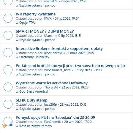
Ostatni post autor:
michal77
«
28 gru 2023, 12:20
w
Szybkie pytania i pomoc
IV a raporty kwartalne
Ostatni post autor:
KWK
«
31 lip 2023, 19:54
w
Opcje FTW!
SMART MONEY / DUMB MONEY
Ostatni post autor:
Marcin
«
19 lip 2023, 13:51
w
Szybkie pytania i pomoc
Interactive Brokers - kontakt z supportem, opłaty
Ostatni post autor:
Krystian1987
«
22 maja 2023, 11:45
w
Platformy i brokerzy
Podatek od krótkich pozycji przetrzymanych do nowego roku
Ostatni post autor:
wlodzimierz_liszaj
«
06 sty 2023, 23:38
w
Szybkie pytania i pomoc
Wyliczanie wartości Berkshire Hathaway
Ostatni post autor:
Thorwald
«
22 paź 2022, 10:25
w
God Bless America!
SEHK Duty stamp
Ostatni post autor:
luca2016
«
28 wrz 2022, 10:12
w
Szybkie pytania i pomoc
Pomysł: opcje PUT na "łabędzia" dni 23-26.09
Ostatni post autor:
PanChomik
«
20 wrz 2022, 17:20
w
Kosz na zużyte tematy