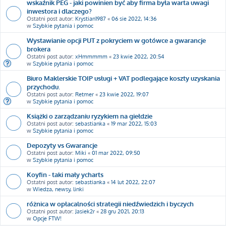
wskaźnik PEG - jaki powinien być aby firma była warta uwagi
inwestora i dlaczego?
Ostatni post autor:
Krystian1987
«
06 sie 2022, 14:36
w
Szybkie pytania i pomoc
Wystawianie opcji PUT z pokryciem w gotówce a gwarancje
brokera
Ostatni post autor:
xHmmmmm
«
23 kwie 2022, 20:54
w
Szybkie pytania i pomoc
Biuro Maklerskie TOIP usługi + VAT podlegające koszty uzyskania
przychodu.
Ostatni post autor:
Retmer
«
23 kwie 2022, 19:07
w
Szybkie pytania i pomoc
Książki o zarządzaniu ryzykiem na giełdzie
Ostatni post autor:
sebastianka
«
19 mar 2022, 15:03
w
Szybkie pytania i pomoc
Depozyty vs Gwarancje
Ostatni post autor:
Miki
«
01 mar 2022, 09:50
w
Szybkie pytania i pomoc
Koyfin - taki mały ycharts
Ostatni post autor:
sebastianka
«
14 lut 2022, 22:07
w
Wiedza, newsy, linki
różnica w opłacalności strategii niedźwiedzich i byczych
Ostatni post autor:
Jasiek2r
«
28 gru 2021, 20:13
w
Opcje FTW!