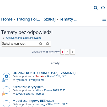
S
z
Home
Trading For a Living
Szukaj
Tematy bez odpowiedzi
u
k
Tematy bez odpowiedzi
a
j
Wyszukiwanie zaawansowane
Szukaj
Wyszukiwanie zaawansowane
Znaleziono 45 wyników
1
2
Następna
Tematy
OD 2026 ROKU FORUM ZOSTAJE ZAMKNIĘTE
Ostatni post autor:
Tomek
«
29 sty 2026, 13:12
w
Hydepark (o wszystkim)
Zarządzanie ryzykiem
Ostatni post autor:
Kiba
«
23 mar 2025, 15:15
w
Szybkie pytania i pomoc
Model scoringowy BEZ value
Ostatni post autor:
michal_
«
18 lut 2025, 08:25