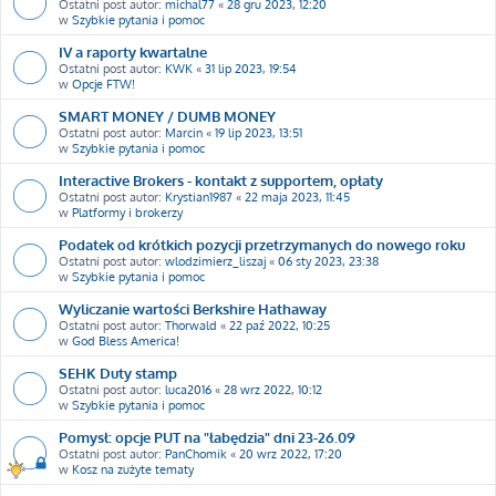
Ostatni post autor:
michal77
«
28 gru 2023, 12:20
w
Szybkie pytania i pomoc
IV a raporty kwartalne
Ostatni post autor:
KWK
«
31 lip 2023, 19:54
w
Opcje FTW!
SMART MONEY / DUMB MONEY
Ostatni post autor:
Marcin
«
19 lip 2023, 13:51
w
Szybkie pytania i pomoc
Interactive Brokers - kontakt z supportem, opłaty
Ostatni post autor:
Krystian1987
«
22 maja 2023, 11:45
w
Platformy i brokerzy
Podatek od krótkich pozycji przetrzymanych do nowego roku
Ostatni post autor:
wlodzimierz_liszaj
«
06 sty 2023, 23:38
w
Szybkie pytania i pomoc
Wyliczanie wartości Berkshire Hathaway
Ostatni post autor:
Thorwald
«
22 paź 2022, 10:25
w
God Bless America!
SEHK Duty stamp
Ostatni post autor:
luca2016
«
28 wrz 2022, 10:12
w
Szybkie pytania i pomoc
Pomysł: opcje PUT na "łabędzia" dni 23-26.09
Ostatni post autor:
PanChomik
«
20 wrz 2022, 17:20
w
Kosz na zużyte tematy