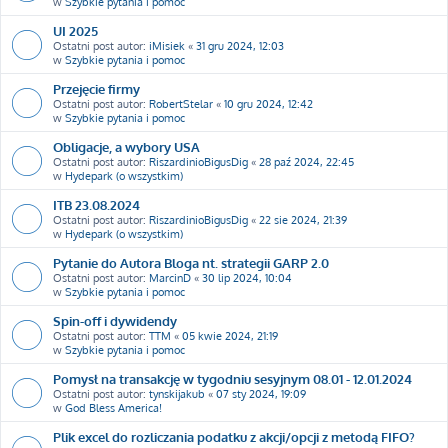
w
Szybkie pytania i pomoc
UI 2025
Ostatni post autor:
iMisiek
«
31 gru 2024, 12:03
w
Szybkie pytania i pomoc
Przejęcie firmy
Ostatni post autor:
RobertStelar
«
10 gru 2024, 12:42
w
Szybkie pytania i pomoc
Obligacje, a wybory USA
Ostatni post autor:
RiszardinioBigusDig
«
28 paź 2024, 22:45
w
Hydepark (o wszystkim)
ITB 23.08.2024
Ostatni post autor:
RiszardinioBigusDig
«
22 sie 2024, 21:39
w
Hydepark (o wszystkim)
Pytanie do Autora Bloga nt. strategii GARP 2.0
Ostatni post autor:
MarcinD
«
30 lip 2024, 10:04
w
Szybkie pytania i pomoc
Spin-off i dywidendy
Ostatni post autor:
TTM
«
05 kwie 2024, 21:19
w
Szybkie pytania i pomoc
Pomysł na transakcję w tygodniu sesyjnym 08.01 - 12.01.2024
Ostatni post autor:
tynskijakub
«
07 sty 2024, 19:09
w
God Bless America!
Plik excel do rozliczania podatku z akcji/opcji z metodą FIFO?