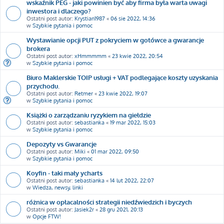
wskaźnik PEG - jaki powinien być aby firma była warta uwagi
inwestora i dlaczego?
Ostatni post autor:
Krystian1987
«
06 sie 2022, 14:36
w
Szybkie pytania i pomoc
Wystawianie opcji PUT z pokryciem w gotówce a gwarancje
brokera
Ostatni post autor:
xHmmmmm
«
23 kwie 2022, 20:54
w
Szybkie pytania i pomoc
Biuro Maklerskie TOIP usługi + VAT podlegające koszty uzyskania
przychodu.
Ostatni post autor:
Retmer
«
23 kwie 2022, 19:07
w
Szybkie pytania i pomoc
Książki o zarządzaniu ryzykiem na giełdzie
Ostatni post autor:
sebastianka
«
19 mar 2022, 15:03
w
Szybkie pytania i pomoc
Depozyty vs Gwarancje
Ostatni post autor:
Miki
«
01 mar 2022, 09:50
w
Szybkie pytania i pomoc
Koyfin - taki mały ycharts
Ostatni post autor:
sebastianka
«
14 lut 2022, 22:07
w
Wiedza, newsy, linki
różnica w opłacalności strategii niedźwiedzich i byczych
Ostatni post autor:
Jasiek2r
«
28 gru 2021, 20:13
w
Opcje FTW!