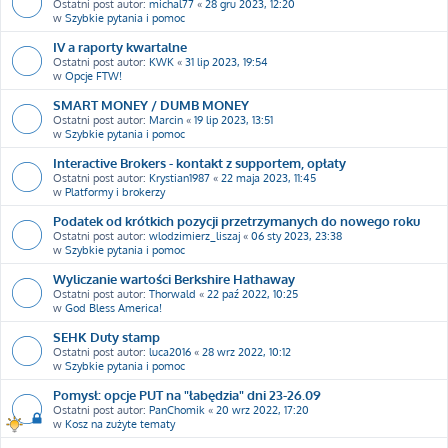
Ostatni post autor:
michal77
«
28 gru 2023, 12:20
w
Szybkie pytania i pomoc
IV a raporty kwartalne
Ostatni post autor:
KWK
«
31 lip 2023, 19:54
w
Opcje FTW!
SMART MONEY / DUMB MONEY
Ostatni post autor:
Marcin
«
19 lip 2023, 13:51
w
Szybkie pytania i pomoc
Interactive Brokers - kontakt z supportem, opłaty
Ostatni post autor:
Krystian1987
«
22 maja 2023, 11:45
w
Platformy i brokerzy
Podatek od krótkich pozycji przetrzymanych do nowego roku
Ostatni post autor:
wlodzimierz_liszaj
«
06 sty 2023, 23:38
w
Szybkie pytania i pomoc
Wyliczanie wartości Berkshire Hathaway
Ostatni post autor:
Thorwald
«
22 paź 2022, 10:25
w
God Bless America!
SEHK Duty stamp
Ostatni post autor:
luca2016
«
28 wrz 2022, 10:12
w
Szybkie pytania i pomoc
Pomysł: opcje PUT na "łabędzia" dni 23-26.09
Ostatni post autor:
PanChomik
«
20 wrz 2022, 17:20
w
Kosz na zużyte tematy