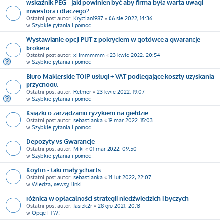
wskaźnik PEG - jaki powinien być aby firma była warta uwagi
inwestora i dlaczego?
Ostatni post autor:
Krystian1987
«
06 sie 2022, 14:36
w
Szybkie pytania i pomoc
Wystawianie opcji PUT z pokryciem w gotówce a gwarancje
brokera
Ostatni post autor:
xHmmmmm
«
23 kwie 2022, 20:54
w
Szybkie pytania i pomoc
Biuro Maklerskie TOIP usługi + VAT podlegające koszty uzyskania
przychodu.
Ostatni post autor:
Retmer
«
23 kwie 2022, 19:07
w
Szybkie pytania i pomoc
Książki o zarządzaniu ryzykiem na giełdzie
Ostatni post autor:
sebastianka
«
19 mar 2022, 15:03
w
Szybkie pytania i pomoc
Depozyty vs Gwarancje
Ostatni post autor:
Miki
«
01 mar 2022, 09:50
w
Szybkie pytania i pomoc
Koyfin - taki mały ycharts
Ostatni post autor:
sebastianka
«
14 lut 2022, 22:07
w
Wiedza, newsy, linki
różnica w opłacalności strategii niedźwiedzich i byczych
Ostatni post autor:
Jasiek2r
«
28 gru 2021, 20:13
w
Opcje FTW!