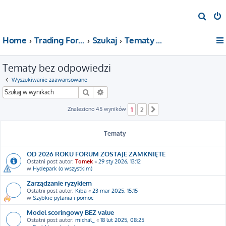
S
z
Home
Trading For a Living
Szukaj
Tematy bez odpowiedzi
u
k
Tematy bez odpowiedzi
a
j
Wyszukiwanie zaawansowane
Szukaj
Wyszukiwanie zaawansowane
Znaleziono 45 wyników
1
2
Następna
Tematy
OD 2026 ROKU FORUM ZOSTAJE ZAMKNIĘTE
Ostatni post autor:
Tomek
«
29 sty 2026, 13:12
w
Hydepark (o wszystkim)
Zarządzanie ryzykiem
Ostatni post autor:
Kiba
«
23 mar 2025, 15:15
w
Szybkie pytania i pomoc
Model scoringowy BEZ value
Ostatni post autor:
michal_
«
18 lut 2025, 08:25