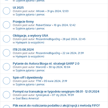
w
Szybkie pytania i pomoc
UI 2025
Ostatni post autor:
iMisiek
«
31 gru 2024, 12:03
w
Szybkie pytania i pomoc
Przejęcie firmy
Ostatni post autor:
RobertStelar
«
10 gru 2024, 12:42
w
Szybkie pytania i pomoc
Obligacje, a wybory USA
Ostatni post autor:
RiszardinioBigusDig
«
28 paź 2024, 22:45
w
Hydepark (o wszystkim)
ITB 23.08.2024
Ostatni post autor:
RiszardinioBigusDig
«
22 sie 2024, 21:39
w
Hydepark (o wszystkim)
Pytanie do Autora Bloga nt. strategii GARP 2.0
Ostatni post autor:
MarcinD
«
30 lip 2024, 10:04
w
Szybkie pytania i pomoc
Spin-off i dywidendy
Ostatni post autor:
TTM
«
05 kwie 2024, 21:19
w
Szybkie pytania i pomoc
Pomysł na transakcję w tygodniu sesyjnym 08.01 - 12.01.2024
Ostatni post autor:
tynskijakub
«
07 sty 2024, 19:09
w
God Bless America!
Plik excel do rozliczania podatku z akcji/opcji z metodą FIFO?