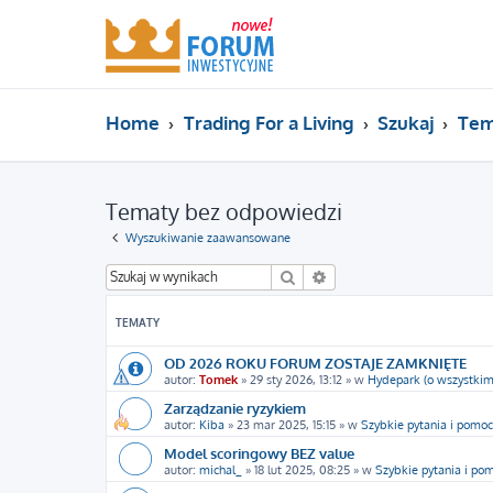
Home
Trading For a Living
Szukaj
Tem
Tematy bez odpowiedzi
Wyszukiwanie zaawansowane
Szukaj
Wyszukiwanie zaawans
TEMATY
OD 2026 ROKU FORUM ZOSTAJE ZAMKNIĘTE
autor:
Tomek
»
29 sty 2026, 13:12
» w
Hydepark (o wszystkim
Zarządzanie ryzykiem
autor:
Kiba
»
23 mar 2025, 15:15
» w
Szybkie pytania i pomoc
Model scoringowy BEZ value
autor:
michal_
»
18 lut 2025, 08:25
» w
Szybkie pytania i po