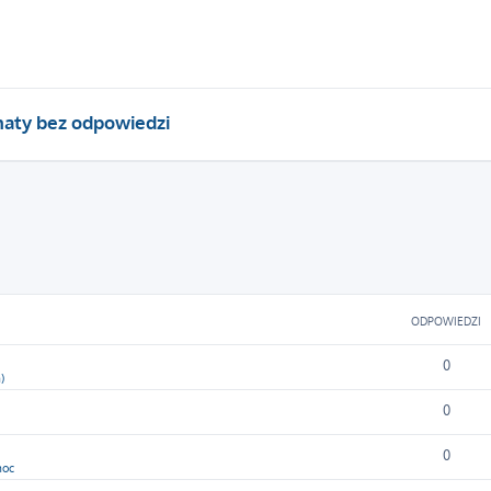
aty bez odpowiedzi
owane
ODPOWIEDZI
0
)
0
0
moc