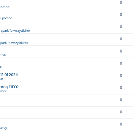
0
i pomoc
0
 i pomoc
0
epark (o wszystkim)
0
park (o wszystkim)
0
omoc
0
c
12.01.2024
0
a!
etodą FIFO?
0
pomoc
0
0
0
kerzy