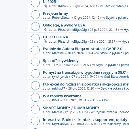
UI 2025
autor:
iMisiek
»
31 gru 2024, 12:03
» w
Szybkie pytania 
Przejęcie firmy
autor:
RobertStelar
»
10 gru 2024, 12:42
» w
Szybkie pytania
Obligacje, a wybory USA
autor:
RiszardinioBigusDig
»
28 paź 2024, 22:45
» w
Hyd
ITB 23.08.2024
autor:
RiszardinioBigusDig
»
22 sie 2024, 21:39
» w
Hyde
Pytanie do Autora Bloga nt. strategii GARP 2.0
autor:
MarcinD
»
30 lip 2024, 10:04
» w
Szybkie pytania i p
Spin-off i dywidendy
autor:
TTM
»
05 kwie 2024, 21:19
» w
Szybkie pytania i pomo
Pomysł na transakcję w tygodniu sesyjnym 08.01 - 
autor:
tynskijakub
»
07 sty 2024, 19:09
» w
God Bless Americ
Plik excel do rozliczania podatku z akcji/opcji z m
autor:
michal77
»
28 gru 2023, 12:20
» w
Szybkie pytania i 
IV a raporty kwartalne
autor:
KWK
»
31 lip 2023, 19:54
» w
Opcje FTW!
SMART MONEY / DUMB MONEY
autor:
Marcin
»
19 lip 2023, 13:51
» w
Szybkie pytania i pomoc
Interactive Brokers - kontakt z supportem, opłaty
autor:
Krystian1987
»
22 maja 2023, 11:45
» w
Platformy i bro