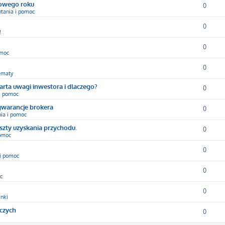
nowego roku
0
ytania i pomoc
0
!
0
omoc
0
ematy
arta uwagi inwestora i dlaczego?
0
 i pomoc
gwarancje brokera
0
nia i pomoc
oszty uzyskania przychodu.
0
pomoc
0
 i pomoc
0
c
0
inki
yczych
0