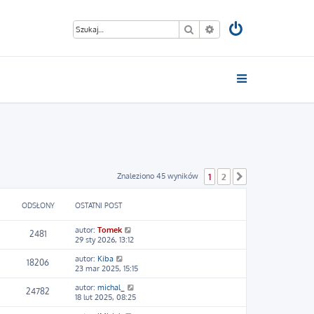
Szukaj
Wyszukiwanie zaawan
Znaleziono 45 wyników
1
2
Następna
ODSŁONY
OSTATNI POST
autor:
Tomek
2481
29 sty 2026, 13:12
autor:
Kiba
18206
23 mar 2025, 15:15
autor:
michal_
24782
18 lut 2025, 08:25