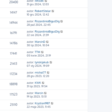
autor:
iMisiek
20400
31 gru 2024, 12:03
autor:
RobertStelar
14147
10 gru 2024, 12:42
autor:
RiszardinioBigusDig
14944
28 paź 2024, 22:45
autor:
RiszardinioBigusDig
16791
22 sie 2024, 21:39
autor:
MarcinD
14786
30 lip 2024, 10:04
autor:
TTM
17441
05 kwie 2024, 21:19
autor:
tynskijakub
21413
07 sty 2024, 19:09
autor:
michal77
17234
28 gru 2023, 12:20
autor:
KWK
18898
31 lip 2023, 19:54
autor:
Marcin
17523
19 lip 2023, 13:51
autor:
Krystian1987
25110
22 maja 2023, 11:45