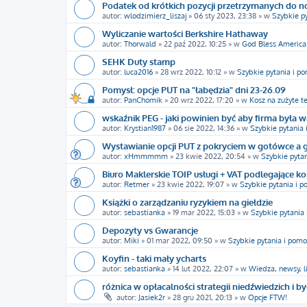
Podatek od krótkich pozycji przetrzymanych do 
autor:
wlodzimierz_liszaj
»
06 sty 2023, 23:38
» w
Szybkie p
Wyliczanie wartości Berkshire Hathaway
autor:
Thorwald
»
22 paź 2022, 10:25
» w
God Bless America
SEHK Duty stamp
autor:
luca2016
»
28 wrz 2022, 10:12
» w
Szybkie pytania i p
Pomysł: opcje PUT na "łabędzia" dni 23-26.09
autor:
PanChomik
»
20 wrz 2022, 17:20
» w
Kosz na zużyte t
wskaźnik PEG - jaki powinien być aby firma była w
autor:
Krystian1987
»
06 sie 2022, 14:36
» w
Szybkie pytania
Wystawianie opcji PUT z pokryciem w gotówce a 
autor:
xHmmmmm
»
23 kwie 2022, 20:54
» w
Szybkie pyta
Biuro Maklerskie TOIP usługi + VAT podlegające k
autor:
Retmer
»
23 kwie 2022, 19:07
» w
Szybkie pytania i 
Książki o zarządzaniu ryzykiem na giełdzie
autor:
sebastianka
»
19 mar 2022, 15:03
» w
Szybkie pytania
Depozyty vs Gwarancje
autor:
Miki
»
01 mar 2022, 09:50
» w
Szybkie pytania i pomo
Koyfin - taki mały ycharts
autor:
sebastianka
»
14 lut 2022, 22:07
» w
Wiedza, newsy, l
różnica w opłacalności strategii niedźwiedzich i b
autor:
Jasiek2r
»
28 gru 2021, 20:13
» w
Opcje FTW!