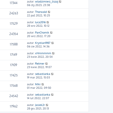
autor:
wlodzimierz_liszaj
17344
06 sty 2023, 23:38
autor:
Thorwald
24263
22 paź 2022, 10:25
autor:
luca2016
17529
28 wrz 2022, 10:12
autor:
PanChomik
24354
20 wrz 2022, 17:20
autor:
Krystian1987
17588
06 sie 2022, 14:36
autor:
xHmmmmm
17149
23 kwie 2022, 20:54
autor:
Retmer
17109
23 kwie 2022, 19:07
autor:
sebastianka
17425
19 mar 2022, 15:03
autor:
Miki
17568
01 mar 2022, 09:50
autor:
sebastianka
24542
14 lut 2022, 22:07
autor:
Jasiek2r
17962
28 gru 2021, 20:13