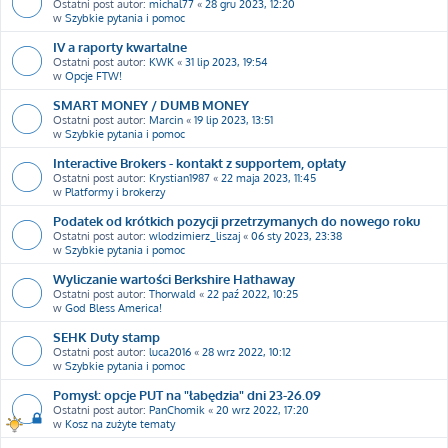
Ostatni post autor:
michal77
«
28 gru 2023, 12:20
w
Szybkie pytania i pomoc
IV a raporty kwartalne
Ostatni post autor:
KWK
«
31 lip 2023, 19:54
w
Opcje FTW!
SMART MONEY / DUMB MONEY
Ostatni post autor:
Marcin
«
19 lip 2023, 13:51
w
Szybkie pytania i pomoc
Interactive Brokers - kontakt z supportem, opłaty
Ostatni post autor:
Krystian1987
«
22 maja 2023, 11:45
w
Platformy i brokerzy
Podatek od krótkich pozycji przetrzymanych do nowego roku
Ostatni post autor:
wlodzimierz_liszaj
«
06 sty 2023, 23:38
w
Szybkie pytania i pomoc
Wyliczanie wartości Berkshire Hathaway
Ostatni post autor:
Thorwald
«
22 paź 2022, 10:25
w
God Bless America!
SEHK Duty stamp
Ostatni post autor:
luca2016
«
28 wrz 2022, 10:12
w
Szybkie pytania i pomoc
Pomysł: opcje PUT na "łabędzia" dni 23-26.09
Ostatni post autor:
PanChomik
«
20 wrz 2022, 17:20
w
Kosz na zużyte tematy