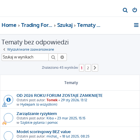
S
z
Home
Trading For a Living
Szukaj
Tematy bez odpowiedzi
u
k
Tematy bez odpowiedzi
a
j
Wyszukiwanie zaawansowane
Szukaj
Wyszukiwanie zaawansowane
Znaleziono 45 wyników
1
2
Następna
Tematy
OD 2026 ROKU FORUM ZOSTAJE ZAMKNIĘTE
Ostatni post autor:
Tomek
«
29 sty 2026, 13:12
w
Hydepark (o wszystkim)
Zarządzanie ryzykiem
Ostatni post autor:
Kiba
«
23 mar 2025, 15:15
w
Szybkie pytania i pomoc
Model scoringowy BEZ value
Ostatni post autor:
michal_
«
18 lut 2025, 08:25