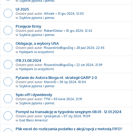
w
Szybkie pytania i pomoc
UI 2025
Ostatni post autor:
iMisiek
«
31 gru 2024, 12:03
w
Szybkie pytania i pomoc
Przejęcie firmy
Ostatni post autor:
RobertStelar
«
10 gru 2024, 12:42
w
Szybkie pytania i pomoc
Obligacje, a wybory USA
Ostatni post autor:
RiszardinioBigusDig
«
28 paź 2024, 22:45
w
Hydepark (o wszystkim)
ITB 23.08.2024
Ostatni post autor:
RiszardinioBigusDig
«
22 sie 2024, 21:39
w
Hydepark (o wszystkim)
Pytanie do Autora Bloga nt. strategii GARP 2.0
Ostatni post autor:
MarcinD
«
30 lip 2024, 10:04
w
Szybkie pytania i pomoc
Spin-off i dywidendy
Ostatni post autor:
TTM
«
05 kwie 2024, 21:19
w
Szybkie pytania i pomoc
Pomysł na transakcję w tygodniu sesyjnym 08.01 - 12.01.2024
Ostatni post autor:
tynskijakub
«
07 sty 2024, 19:09
w
God Bless America!
Plik excel do rozliczania podatku z akcji/opcji z metodą FIFO?