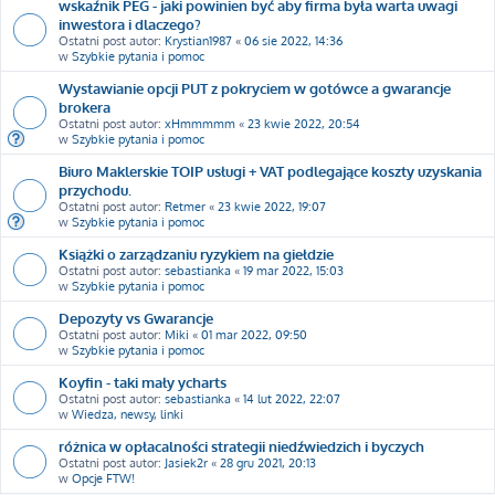
wskaźnik PEG - jaki powinien być aby firma była warta uwagi
inwestora i dlaczego?
Ostatni post autor:
Krystian1987
«
06 sie 2022, 14:36
w
Szybkie pytania i pomoc
Wystawianie opcji PUT z pokryciem w gotówce a gwarancje
brokera
Ostatni post autor:
xHmmmmm
«
23 kwie 2022, 20:54
w
Szybkie pytania i pomoc
Biuro Maklerskie TOIP usługi + VAT podlegające koszty uzyskania
przychodu.
Ostatni post autor:
Retmer
«
23 kwie 2022, 19:07
w
Szybkie pytania i pomoc
Książki o zarządzaniu ryzykiem na giełdzie
Ostatni post autor:
sebastianka
«
19 mar 2022, 15:03
w
Szybkie pytania i pomoc
Depozyty vs Gwarancje
Ostatni post autor:
Miki
«
01 mar 2022, 09:50
w
Szybkie pytania i pomoc
Koyfin - taki mały ycharts
Ostatni post autor:
sebastianka
«
14 lut 2022, 22:07
w
Wiedza, newsy, linki
różnica w opłacalności strategii niedźwiedzich i byczych
Ostatni post autor:
Jasiek2r
«
28 gru 2021, 20:13
w
Opcje FTW!