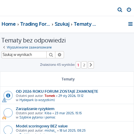
S
z
Home
Trading For a Living
Szukaj
Tematy bez odpowiedzi
u
k
Tematy bez odpowiedzi
a
j
Wyszukiwanie zaawansowane
Szukaj
Wyszukiwanie zaawansowane
Znaleziono 45 wyników
1
2
Następna
Tematy
OD 2026 ROKU FORUM ZOSTAJE ZAMKNIĘTE
Ostatni post autor:
Tomek
«
29 sty 2026, 13:12
w
Hydepark (o wszystkim)
Zarządzanie ryzykiem
Ostatni post autor:
Kiba
«
23 mar 2025, 15:15
w
Szybkie pytania i pomoc
Model scoringowy BEZ value
Ostatni post autor:
michal_
«
18 lut 2025, 08:25