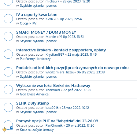
Ostatni post autor:
michal77
«
28 gru 2023, 12:20
w
Szybkie pytania i pomoc
IV a raporty kwartalne
Ostatni post autor:
KWK
«
31 lip 2023, 19:54
w
Opcje FTW!
SMART MONEY / DUMB MONEY
Ostatni post autor:
Marcin
«
19 lip 2023, 13:51
w
Szybkie pytania i pomoc
Interactive Brokers - kontakt z supportem, opłaty
Ostatni post autor:
Krystian1987
«
22 maja 2023, 11:45
w
Platformy i brokerzy
Podatek od krótkich pozycji przetrzymanych do nowego roku
Ostatni post autor:
wlodzimierz_liszaj
«
06 sty 2023, 23:38
w
Szybkie pytania i pomoc
Wyliczanie wartości Berkshire Hathaway
Ostatni post autor:
Thorwald
«
22 paź 2022, 10:25
w
God Bless America!
SEHK Duty stamp
Ostatni post autor:
luca2016
«
28 wrz 2022, 10:12
w
Szybkie pytania i pomoc
Pomysł: opcje PUT na "łabędzia" dni 23-26.09
Ostatni post autor:
PanChomik
«
20 wrz 2022, 17:20
w
Kosz na zużyte tematy