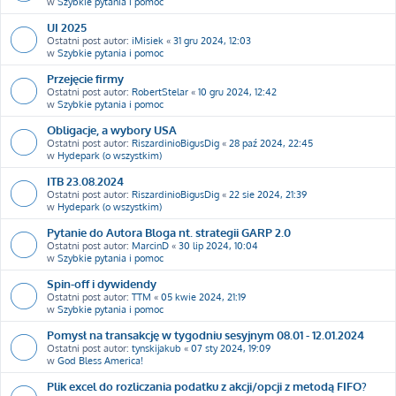
w
Szybkie pytania i pomoc
UI 2025
Ostatni post autor:
iMisiek
«
31 gru 2024, 12:03
w
Szybkie pytania i pomoc
Przejęcie firmy
Ostatni post autor:
RobertStelar
«
10 gru 2024, 12:42
w
Szybkie pytania i pomoc
Obligacje, a wybory USA
Ostatni post autor:
RiszardinioBigusDig
«
28 paź 2024, 22:45
w
Hydepark (o wszystkim)
ITB 23.08.2024
Ostatni post autor:
RiszardinioBigusDig
«
22 sie 2024, 21:39
w
Hydepark (o wszystkim)
Pytanie do Autora Bloga nt. strategii GARP 2.0
Ostatni post autor:
MarcinD
«
30 lip 2024, 10:04
w
Szybkie pytania i pomoc
Spin-off i dywidendy
Ostatni post autor:
TTM
«
05 kwie 2024, 21:19
w
Szybkie pytania i pomoc
Pomysł na transakcję w tygodniu sesyjnym 08.01 - 12.01.2024
Ostatni post autor:
tynskijakub
«
07 sty 2024, 19:09
w
God Bless America!
Plik excel do rozliczania podatku z akcji/opcji z metodą FIFO?