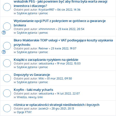
wskaźnik PEG - jaki powinien być aby firma była warta uwagi
inwestora i dlaczego?
Ostatni post autor:
Krystian1987
«
06 sie 2022, 14:36
w
Szybkie pytania i pomoc
Wystawianie opcji PUT z pokryciem w gotówce a gwarancje
brokera
Ostatni post autor:
xHmmmmm
«
23 kwie 2022, 20:54
w
Szybkie pytania i pomoc
Biuro Maklerskie TOIP usługi + VAT podlegające koszty uzyskania
przychodu.
Ostatni post autor:
Retmer
«
23 kwie 2022, 19:07
w
Szybkie pytania i pomoc
Książki o zarządzaniu ryzykiem na giełdzie
Ostatni post autor:
sebastianka
«
19 mar 2022, 15:03
w
Szybkie pytania i pomoc
Depozyty vs Gwarancje
Ostatni post autor:
Miki
«
01 mar 2022, 09:50
w
Szybkie pytania i pomoc
Koyfin - taki mały ycharts
Ostatni post autor:
sebastianka
«
14 lut 2022, 22:07
w
Wiedza, newsy, linki
różnica w opłacalności strategii niedźwiedzich i byczych
Ostatni post autor:
Jasiek2r
«
28 gru 2021, 20:13
w
Opcje FTW!