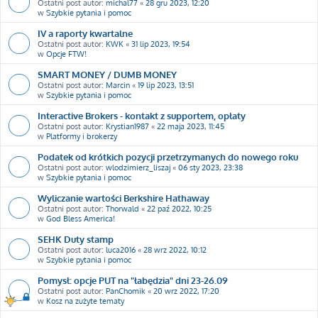
Ostatni post autor:
michal77
«
28 gru 2023, 12:20
w
Szybkie pytania i pomoc
IV a raporty kwartalne
Ostatni post autor:
KWK
«
31 lip 2023, 19:54
w
Opcje FTW!
SMART MONEY / DUMB MONEY
Ostatni post autor:
Marcin
«
19 lip 2023, 13:51
w
Szybkie pytania i pomoc
Interactive Brokers - kontakt z supportem, opłaty
Ostatni post autor:
Krystian1987
«
22 maja 2023, 11:45
w
Platformy i brokerzy
Podatek od krótkich pozycji przetrzymanych do nowego roku
Ostatni post autor:
wlodzimierz_liszaj
«
06 sty 2023, 23:38
w
Szybkie pytania i pomoc
Wyliczanie wartości Berkshire Hathaway
Ostatni post autor:
Thorwald
«
22 paź 2022, 10:25
w
God Bless America!
SEHK Duty stamp
Ostatni post autor:
luca2016
«
28 wrz 2022, 10:12
w
Szybkie pytania i pomoc
Pomysł: opcje PUT na "łabędzia" dni 23-26.09
Ostatni post autor:
PanChomik
«
20 wrz 2022, 17:20
w
Kosz na zużyte tematy