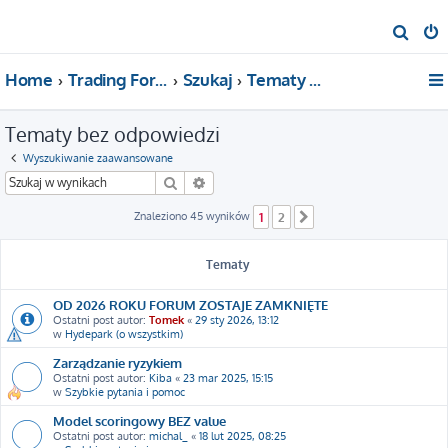
S
z
Home
Trading For a Living
Szukaj
Tematy bez odpowiedzi
u
k
Tematy bez odpowiedzi
a
j
Wyszukiwanie zaawansowane
Szukaj
Wyszukiwanie zaawansowane
Znaleziono 45 wyników
1
2
Następna
Tematy
OD 2026 ROKU FORUM ZOSTAJE ZAMKNIĘTE
Ostatni post autor:
Tomek
«
29 sty 2026, 13:12
w
Hydepark (o wszystkim)
Zarządzanie ryzykiem
Ostatni post autor:
Kiba
«
23 mar 2025, 15:15
w
Szybkie pytania i pomoc
Model scoringowy BEZ value
Ostatni post autor:
michal_
«
18 lut 2025, 08:25