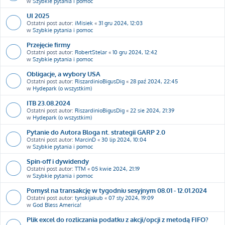
w
Szybkie pytania i pomoc
UI 2025
Ostatni post autor:
iMisiek
«
31 gru 2024, 12:03
w
Szybkie pytania i pomoc
Przejęcie firmy
Ostatni post autor:
RobertStelar
«
10 gru 2024, 12:42
w
Szybkie pytania i pomoc
Obligacje, a wybory USA
Ostatni post autor:
RiszardinioBigusDig
«
28 paź 2024, 22:45
w
Hydepark (o wszystkim)
ITB 23.08.2024
Ostatni post autor:
RiszardinioBigusDig
«
22 sie 2024, 21:39
w
Hydepark (o wszystkim)
Pytanie do Autora Bloga nt. strategii GARP 2.0
Ostatni post autor:
MarcinD
«
30 lip 2024, 10:04
w
Szybkie pytania i pomoc
Spin-off i dywidendy
Ostatni post autor:
TTM
«
05 kwie 2024, 21:19
w
Szybkie pytania i pomoc
Pomysł na transakcję w tygodniu sesyjnym 08.01 - 12.01.2024
Ostatni post autor:
tynskijakub
«
07 sty 2024, 19:09
w
God Bless America!
Plik excel do rozliczania podatku z akcji/opcji z metodą FIFO?