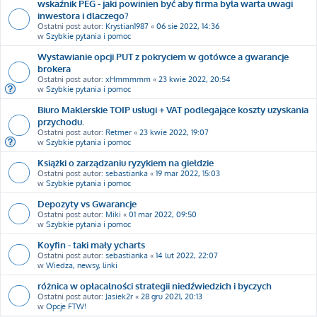
wskaźnik PEG - jaki powinien być aby firma była warta uwagi
inwestora i dlaczego?
Ostatni post autor:
Krystian1987
«
06 sie 2022, 14:36
w
Szybkie pytania i pomoc
Wystawianie opcji PUT z pokryciem w gotówce a gwarancje
brokera
Ostatni post autor:
xHmmmmm
«
23 kwie 2022, 20:54
w
Szybkie pytania i pomoc
Biuro Maklerskie TOIP usługi + VAT podlegające koszty uzyskania
przychodu.
Ostatni post autor:
Retmer
«
23 kwie 2022, 19:07
w
Szybkie pytania i pomoc
Książki o zarządzaniu ryzykiem na giełdzie
Ostatni post autor:
sebastianka
«
19 mar 2022, 15:03
w
Szybkie pytania i pomoc
Depozyty vs Gwarancje
Ostatni post autor:
Miki
«
01 mar 2022, 09:50
w
Szybkie pytania i pomoc
Koyfin - taki mały ycharts
Ostatni post autor:
sebastianka
«
14 lut 2022, 22:07
w
Wiedza, newsy, linki
różnica w opłacalności strategii niedźwiedzich i byczych
Ostatni post autor:
Jasiek2r
«
28 gru 2021, 20:13
w
Opcje FTW!