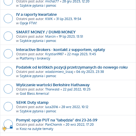
Ostatni post autor:
michal77
«
28 gru 2023, 12:20
w
Szybkie pytania i pomoc
IV a raporty kwartalne
Ostatni post autor:
KWK
«
31 lip 2023, 19:54
w
Opcje FTW!
SMART MONEY / DUMB MONEY
Ostatni post autor:
Marcin
«
19 lip 2023, 13:51
w
Szybkie pytania i pomoc
Interactive Brokers - kontakt z supportem, opłaty
Ostatni post autor:
Krystian1987
«
22 maja 2023, 11:45
w
Platformy i brokerzy
Podatek od krótkich pozycji przetrzymanych do nowego roku
Ostatni post autor:
wlodzimierz_liszaj
«
06 sty 2023, 23:38
w
Szybkie pytania i pomoc
Wyliczanie wartości Berkshire Hathaway
Ostatni post autor:
Thorwald
«
22 paź 2022, 10:25
w
God Bless America!
SEHK Duty stamp
Ostatni post autor:
luca2016
«
28 wrz 2022, 10:12
w
Szybkie pytania i pomoc
Pomysł: opcje PUT na "łabędzia" dni 23-26.09
Ostatni post autor:
PanChomik
«
20 wrz 2022, 17:20
w
Kosz na zużyte tematy