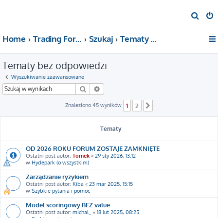
S
z
Home
Trading For a Living
Szukaj
Tematy bez odpowiedzi
u
k
Tematy bez odpowiedzi
a
j
Wyszukiwanie zaawansowane
Szukaj
Wyszukiwanie zaawansowane
Znaleziono 45 wyników
1
2
Następna
Tematy
OD 2026 ROKU FORUM ZOSTAJE ZAMKNIĘTE
Ostatni post autor:
Tomek
«
29 sty 2026, 13:12
w
Hydepark (o wszystkim)
Zarządzanie ryzykiem
Ostatni post autor:
Kiba
«
23 mar 2025, 15:15
w
Szybkie pytania i pomoc
Model scoringowy BEZ value
Ostatni post autor:
michal_
«
18 lut 2025, 08:25