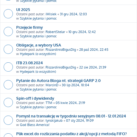
w
Szybkie pytania i pomoc
UI 2025
Ostatni post autor:
iMisiek
«
31 gru 2024, 12:03
w
Szybkie pytania i pomoc
Przejęcie firmy
Ostatni post autor:
RobertStelar
«
10 gru 2024, 12:42
w
Szybkie pytania i pomoc
Obligacje, a wybory USA
Ostatni post autor:
RiszardinioBigusDig
«
28 paź 2024, 22:45
w
Hydepark (o wszystkim)
ITB 23.08.2024
Ostatni post autor:
RiszardinioBigusDig
«
22 sie 2024, 21:39
w
Hydepark (o wszystkim)
Pytanie do Autora Bloga nt. strategii GARP 2.0
Ostatni post autor:
MarcinD
«
30 lip 2024, 10:04
w
Szybkie pytania i pomoc
Spin-off i dywidendy
Ostatni post autor:
TTM
«
05 kwie 2024, 21:19
w
Szybkie pytania i pomoc
Pomysł na transakcję w tygodniu sesyjnym 08.01 - 12.01.2024
Ostatni post autor:
tynskijakub
«
07 sty 2024, 19:09
w
God Bless America!
Plik excel do rozliczania podatku z akcji/opcji z metodą FIFO?