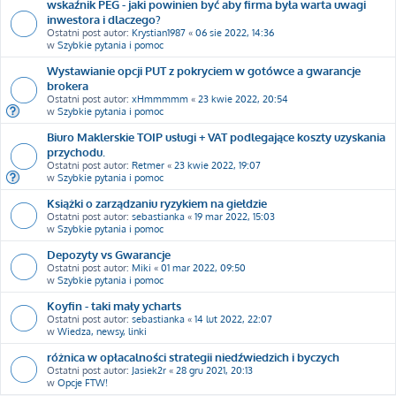
wskaźnik PEG - jaki powinien być aby firma była warta uwagi
inwestora i dlaczego?
Ostatni post autor:
Krystian1987
«
06 sie 2022, 14:36
w
Szybkie pytania i pomoc
Wystawianie opcji PUT z pokryciem w gotówce a gwarancje
brokera
Ostatni post autor:
xHmmmmm
«
23 kwie 2022, 20:54
w
Szybkie pytania i pomoc
Biuro Maklerskie TOIP usługi + VAT podlegające koszty uzyskania
przychodu.
Ostatni post autor:
Retmer
«
23 kwie 2022, 19:07
w
Szybkie pytania i pomoc
Książki o zarządzaniu ryzykiem na giełdzie
Ostatni post autor:
sebastianka
«
19 mar 2022, 15:03
w
Szybkie pytania i pomoc
Depozyty vs Gwarancje
Ostatni post autor:
Miki
«
01 mar 2022, 09:50
w
Szybkie pytania i pomoc
Koyfin - taki mały ycharts
Ostatni post autor:
sebastianka
«
14 lut 2022, 22:07
w
Wiedza, newsy, linki
różnica w opłacalności strategii niedźwiedzich i byczych
Ostatni post autor:
Jasiek2r
«
28 gru 2021, 20:13
w
Opcje FTW!