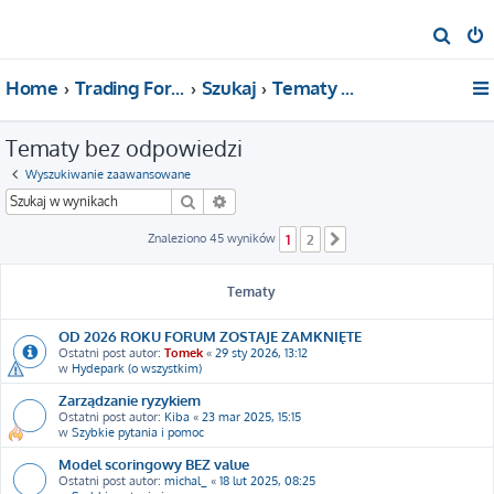
S
z
Home
Trading For a Living
Szukaj
Tematy bez odpowiedzi
u
k
Tematy bez odpowiedzi
a
j
Wyszukiwanie zaawansowane
Szukaj
Wyszukiwanie zaawansowane
Znaleziono 45 wyników
1
2
Następna
Tematy
OD 2026 ROKU FORUM ZOSTAJE ZAMKNIĘTE
Ostatni post autor:
Tomek
«
29 sty 2026, 13:12
w
Hydepark (o wszystkim)
Zarządzanie ryzykiem
Ostatni post autor:
Kiba
«
23 mar 2025, 15:15
w
Szybkie pytania i pomoc
Model scoringowy BEZ value
Ostatni post autor:
michal_
«
18 lut 2025, 08:25