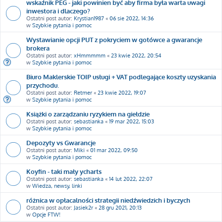
wskaźnik PEG - jaki powinien być aby firma była warta uwagi
inwestora i dlaczego?
Ostatni post autor:
Krystian1987
«
06 sie 2022, 14:36
w
Szybkie pytania i pomoc
Wystawianie opcji PUT z pokryciem w gotówce a gwarancje
brokera
Ostatni post autor:
xHmmmmm
«
23 kwie 2022, 20:54
w
Szybkie pytania i pomoc
Biuro Maklerskie TOIP usługi + VAT podlegające koszty uzyskania
przychodu.
Ostatni post autor:
Retmer
«
23 kwie 2022, 19:07
w
Szybkie pytania i pomoc
Książki o zarządzaniu ryzykiem na giełdzie
Ostatni post autor:
sebastianka
«
19 mar 2022, 15:03
w
Szybkie pytania i pomoc
Depozyty vs Gwarancje
Ostatni post autor:
Miki
«
01 mar 2022, 09:50
w
Szybkie pytania i pomoc
Koyfin - taki mały ycharts
Ostatni post autor:
sebastianka
«
14 lut 2022, 22:07
w
Wiedza, newsy, linki
różnica w opłacalności strategii niedźwiedzich i byczych
Ostatni post autor:
Jasiek2r
«
28 gru 2021, 20:13
w
Opcje FTW!