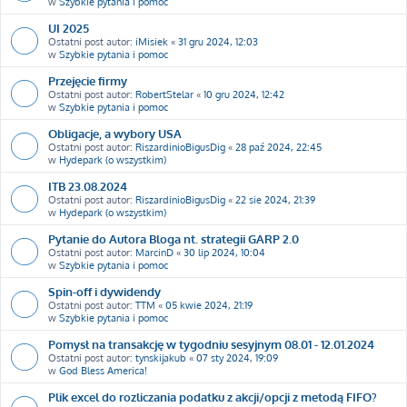
w
Szybkie pytania i pomoc
UI 2025
Ostatni post autor:
iMisiek
«
31 gru 2024, 12:03
w
Szybkie pytania i pomoc
Przejęcie firmy
Ostatni post autor:
RobertStelar
«
10 gru 2024, 12:42
w
Szybkie pytania i pomoc
Obligacje, a wybory USA
Ostatni post autor:
RiszardinioBigusDig
«
28 paź 2024, 22:45
w
Hydepark (o wszystkim)
ITB 23.08.2024
Ostatni post autor:
RiszardinioBigusDig
«
22 sie 2024, 21:39
w
Hydepark (o wszystkim)
Pytanie do Autora Bloga nt. strategii GARP 2.0
Ostatni post autor:
MarcinD
«
30 lip 2024, 10:04
w
Szybkie pytania i pomoc
Spin-off i dywidendy
Ostatni post autor:
TTM
«
05 kwie 2024, 21:19
w
Szybkie pytania i pomoc
Pomysł na transakcję w tygodniu sesyjnym 08.01 - 12.01.2024
Ostatni post autor:
tynskijakub
«
07 sty 2024, 19:09
w
God Bless America!
Plik excel do rozliczania podatku z akcji/opcji z metodą FIFO?