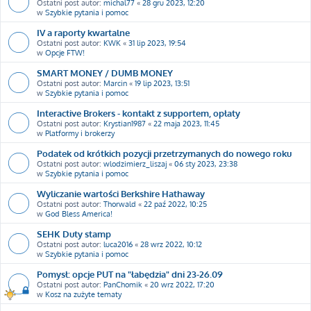
Ostatni post autor:
michal77
«
28 gru 2023, 12:20
w
Szybkie pytania i pomoc
IV a raporty kwartalne
Ostatni post autor:
KWK
«
31 lip 2023, 19:54
w
Opcje FTW!
SMART MONEY / DUMB MONEY
Ostatni post autor:
Marcin
«
19 lip 2023, 13:51
w
Szybkie pytania i pomoc
Interactive Brokers - kontakt z supportem, opłaty
Ostatni post autor:
Krystian1987
«
22 maja 2023, 11:45
w
Platformy i brokerzy
Podatek od krótkich pozycji przetrzymanych do nowego roku
Ostatni post autor:
wlodzimierz_liszaj
«
06 sty 2023, 23:38
w
Szybkie pytania i pomoc
Wyliczanie wartości Berkshire Hathaway
Ostatni post autor:
Thorwald
«
22 paź 2022, 10:25
w
God Bless America!
SEHK Duty stamp
Ostatni post autor:
luca2016
«
28 wrz 2022, 10:12
w
Szybkie pytania i pomoc
Pomysł: opcje PUT na "łabędzia" dni 23-26.09
Ostatni post autor:
PanChomik
«
20 wrz 2022, 17:20
w
Kosz na zużyte tematy