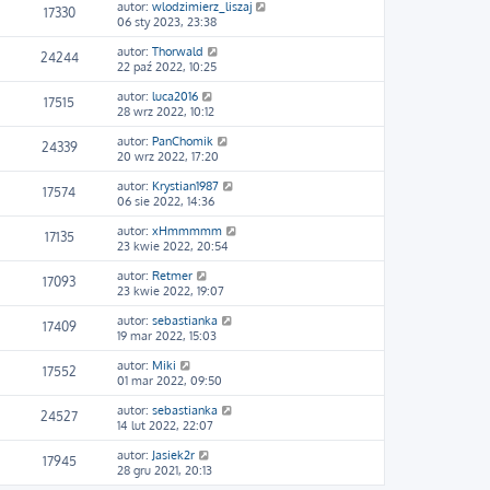
autor:
wlodzimierz_liszaj
17330
06 sty 2023, 23:38
autor:
Thorwald
24244
22 paź 2022, 10:25
autor:
luca2016
17515
28 wrz 2022, 10:12
autor:
PanChomik
24339
20 wrz 2022, 17:20
autor:
Krystian1987
17574
06 sie 2022, 14:36
autor:
xHmmmmm
17135
23 kwie 2022, 20:54
autor:
Retmer
17093
23 kwie 2022, 19:07
autor:
sebastianka
17409
19 mar 2022, 15:03
autor:
Miki
17552
01 mar 2022, 09:50
autor:
sebastianka
24527
14 lut 2022, 22:07
autor:
Jasiek2r
17945
28 gru 2021, 20:13