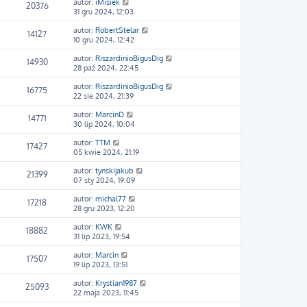
autor:
iMisiek
20376
31 gru 2024, 12:03
autor:
RobertStelar
14127
10 gru 2024, 12:42
autor:
RiszardinioBigusDig
14930
28 paź 2024, 22:45
autor:
RiszardinioBigusDig
16775
22 sie 2024, 21:39
autor:
MarcinD
14771
30 lip 2024, 10:04
autor:
TTM
17427
05 kwie 2024, 21:19
autor:
tynskijakub
21399
07 sty 2024, 19:09
autor:
michal77
17218
28 gru 2023, 12:20
autor:
KWK
18882
31 lip 2023, 19:54
autor:
Marcin
17507
19 lip 2023, 13:51
autor:
Krystian1987
25093
22 maja 2023, 11:45