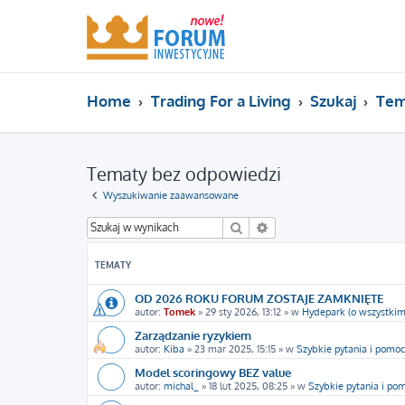
Home
Trading For a Living
Szukaj
Tem
Tematy bez odpowiedzi
Wyszukiwanie zaawansowane
Szukaj
Wyszukiwanie zaawans
TEMATY
OD 2026 ROKU FORUM ZOSTAJE ZAMKNIĘTE
autor:
Tomek
»
29 sty 2026, 13:12
» w
Hydepark (o wszystkim
Zarządzanie ryzykiem
autor:
Kiba
»
23 mar 2025, 15:15
» w
Szybkie pytania i pomoc
Model scoringowy BEZ value
autor:
michal_
»
18 lut 2025, 08:25
» w
Szybkie pytania i po