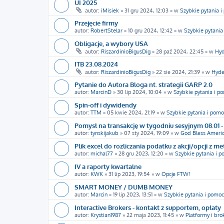
UI 2025
autor:
iMisiek
»
31 gru 2024, 12:03
» w
Szybkie pytania 
Przejęcie firmy
autor:
RobertStelar
»
10 gru 2024, 12:42
» w
Szybkie pytania
Obligacje, a wybory USA
autor:
RiszardinioBigusDig
»
28 paź 2024, 22:45
» w
Hyd
ITB 23.08.2024
autor:
RiszardinioBigusDig
»
22 sie 2024, 21:39
» w
Hyde
Pytanie do Autora Bloga nt. strategii GARP 2.0
autor:
MarcinD
»
30 lip 2024, 10:04
» w
Szybkie pytania i p
Spin-off i dywidendy
autor:
TTM
»
05 kwie 2024, 21:19
» w
Szybkie pytania i pomo
Pomysł na transakcję w tygodniu sesyjnym 08.01 - 
autor:
tynskijakub
»
07 sty 2024, 19:09
» w
God Bless Americ
Plik excel do rozliczania podatku z akcji/opcji z m
autor:
michal77
»
28 gru 2023, 12:20
» w
Szybkie pytania i 
IV a raporty kwartalne
autor:
KWK
»
31 lip 2023, 19:54
» w
Opcje FTW!
SMART MONEY / DUMB MONEY
autor:
Marcin
»
19 lip 2023, 13:51
» w
Szybkie pytania i pomoc
Interactive Brokers - kontakt z supportem, opłaty
autor:
Krystian1987
»
22 maja 2023, 11:45
» w
Platformy i bro