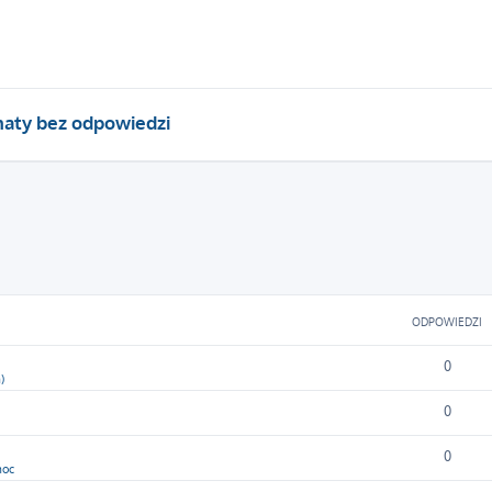
aty bez odpowiedzi
owane
ODPOWIEDZI
0
)
0
0
moc