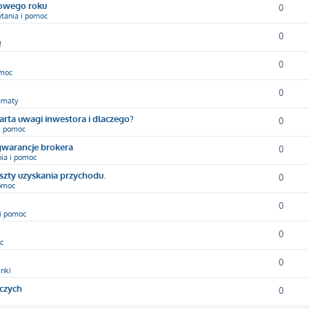
nowego roku
0
ytania i pomoc
0
!
0
omoc
0
ematy
arta uwagi inwestora i dlaczego?
0
 i pomoc
gwarancje brokera
0
nia i pomoc
oszty uzyskania przychodu.
0
pomoc
0
 i pomoc
0
c
0
inki
yczych
0