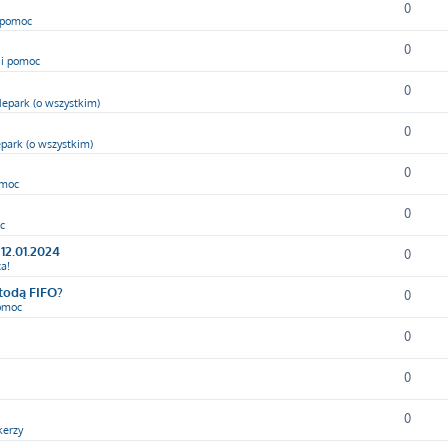
0
i pomoc
0
 i pomoc
0
epark (o wszystkim)
0
park (o wszystkim)
0
omoc
0
c
12.01.2024
0
a!
etodą FIFO?
0
pomoc
0
0
0
kerzy