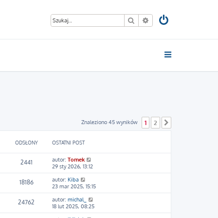
Szukaj
Wyszukiwanie zaawan
Znaleziono 45 wyników
1
2
Następna
ODSŁONY
OSTATNI POST
autor:
Tomek
2441
29 sty 2026, 13:12
autor:
Kiba
18186
23 mar 2025, 15:15
autor:
michal_
24762
18 lut 2025, 08:25