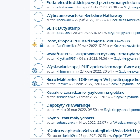
Podatek od krótkich pozycji przetrzymanych do 
autor:
wlodzimierz_liszaj
»
06 sty 2023, 23:38
» w
Szybkie p
Wyliczanie wartości Berkshire Hathaway
autor:
Thorwald
»
22 paź 2022, 10:25
» w
God Bless America
SEHK Duty stamp
autor:
luca2016
»
28 wrz 2022, 10:12
» w
Szybkie pytania i p
Pomysł: opcje PUT na "łabędzia" dni 23-26.09
autor:
PanChomik
»
20 wrz 2022, 17:20
» w
Kosz na zużyte t
wskaźnik PEG - jaki powinien być aby firma była w
autor:
Krystian1987
»
06 sie 2022, 14:36
» w
Szybkie pytania
Wystawianie opcji PUT z pokryciem w gotówce a 
autor:
xHmmmmm
»
23 kwie 2022, 20:54
» w
Szybkie pyta
Biuro Maklerskie TOIP usługi + VAT podlegające k
autor:
Retmer
»
23 kwie 2022, 19:07
» w
Szybkie pytania i 
Książki o zarządzaniu ryzykiem na giełdzie
autor:
sebastianka
»
19 mar 2022, 15:03
» w
Szybkie pytania
Depozyty vs Gwarancje
autor:
Miki
»
01 mar 2022, 09:50
» w
Szybkie pytania i pomo
Koyfin - taki mały ycharts
autor:
sebastianka
»
14 lut 2022, 22:07
» w
Wiedza, newsy, l
różnica w opłacalności strategii niedźwiedzich i b
autor:
Jasiek2r
»
28 gru 2021, 20:13
» w
Opcje FTW!