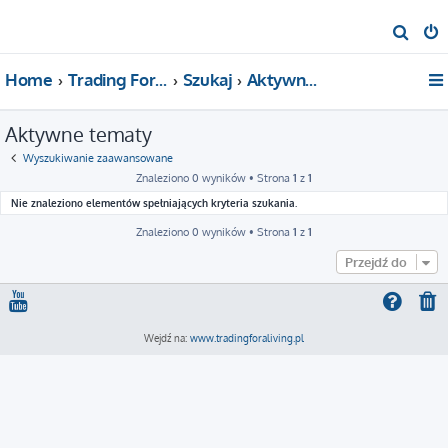
S
z
Home
Trading For a Living
Szukaj
Aktywne tematy
u
k
Aktywne tematy
a
j
Wyszukiwanie zaawansowane
Znaleziono 0 wyników • Strona
1
z
1
Nie znaleziono elementów spełniających kryteria szukania.
Znaleziono 0 wyników • Strona
1
z
1
Przejdź do
Wejdź na:
www.tradingforaliving.pl