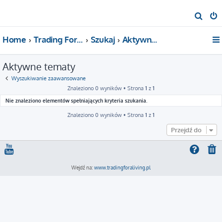
S
z
Home
Trading For a Living
Szukaj
Aktywne tematy
u
k
Aktywne tematy
a
j
Wyszukiwanie zaawansowane
Znaleziono 0 wyników • Strona
1
z
1
Nie znaleziono elementów spełniających kryteria szukania.
Znaleziono 0 wyników • Strona
1
z
1
Przejdź do
Wejdź na:
www.tradingforaliving.pl