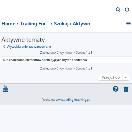
S
z
Home
Trading For a Living
Szukaj
Aktywne tematy
u
k
Aktywne tematy
a
j
Wyszukiwanie zaawansowane
Znaleziono 0 wyników • Strona
1
z
1
Nie znaleziono elementów spełniających kryteria szukania.
Znaleziono 0 wyników • Strona
1
z
1
Przejdź do
Wejdź na:
www.tradingforaliving.pl