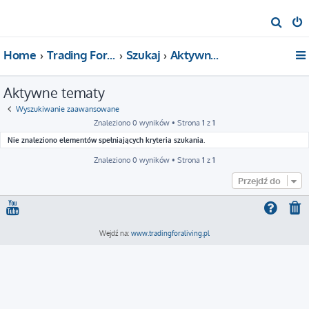
S
z
Home
Trading For a Living
Szukaj
Aktywne tematy
u
k
Aktywne tematy
a
j
Wyszukiwanie zaawansowane
Znaleziono 0 wyników • Strona
1
z
1
Nie znaleziono elementów spełniających kryteria szukania.
Znaleziono 0 wyników • Strona
1
z
1
Przejdź do
Wejdź na:
www.tradingforaliving.pl