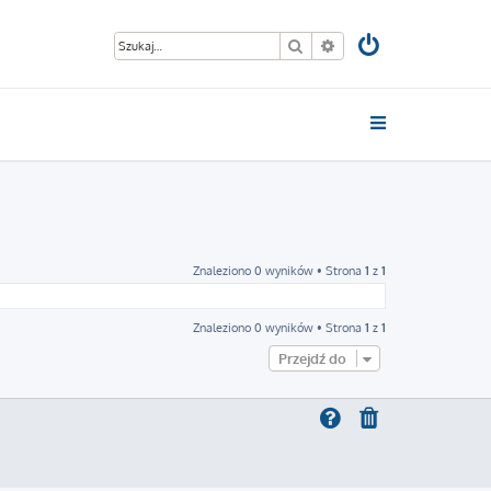
Szukaj
Wyszukiwanie zaawan
Znaleziono 0 wyników • Strona
1
z
1
Znaleziono 0 wyników • Strona
1
z
1
Przejdź do