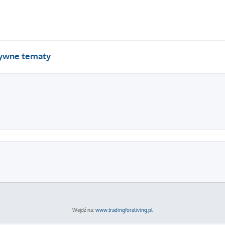
ywne tematy
Wejdź na:
www.tradingforaliving.pl