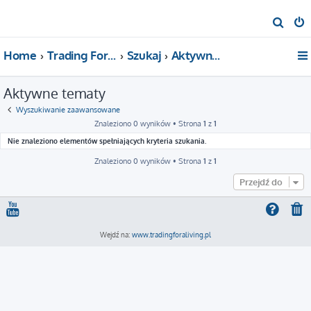
S
z
Home
Trading For a Living
Szukaj
Aktywne tematy
u
k
Aktywne tematy
a
j
Wyszukiwanie zaawansowane
Znaleziono 0 wyników • Strona
1
z
1
Nie znaleziono elementów spełniających kryteria szukania.
Znaleziono 0 wyników • Strona
1
z
1
Przejdź do
Wejdź na:
www.tradingforaliving.pl