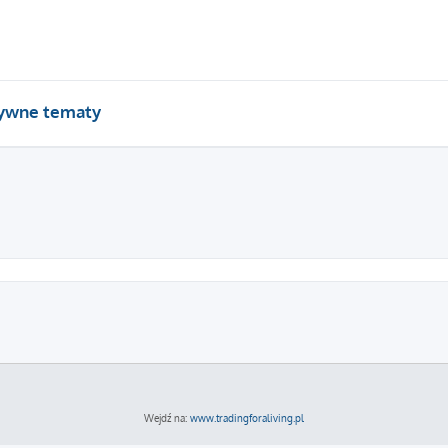
ywne tematy
Wejdź na:
www.tradingforaliving.pl