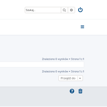
Szukaj
Wyszukiwanie zaawan
Znaleziono 0 wyników • Strona
1
z
1
Znaleziono 0 wyników • Strona
1
z
1
Przejdź do