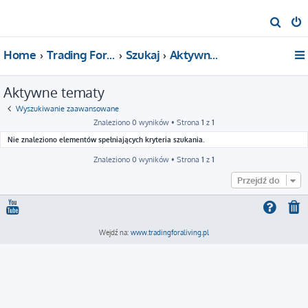
S
z
Home
Trading For a Living
Szukaj
Aktywne tematy
u
k
Aktywne tematy
a
j
Wyszukiwanie zaawansowane
Znaleziono 0 wyników • Strona
1
z
1
Nie znaleziono elementów spełniających kryteria szukania.
Znaleziono 0 wyników • Strona
1
z
1
Przejdź do
Wejdź na:
www.tradingforaliving.pl