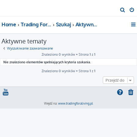
S
z
Home
Trading For a Living
Szukaj
Aktywne tematy
u
k
Aktywne tematy
a
j
Wyszukiwanie zaawansowane
Znaleziono 0 wyników • Strona
1
z
1
Nie znaleziono elementów spełniających kryteria szukania.
Znaleziono 0 wyników • Strona
1
z
1
Przejdź do
Wejdź na:
www.tradingforaliving.pl