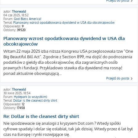
Przejdź do posta
autor:
Thorwald
04 cze 2025, 18:52
Forum:
God Bless America!
Temat:
Planowany wzrost opodatkowania dywidend w USA dla obcokrajowców
Odpowiedzi:
9
Odsłony:
39520
Planowany wzrost opodatkowania dywidend w USA dla
obcokrajowców
Witam 22 maja 2025 izba niższa Kongresu USA przegłosowała tzw "One
Big Beautiful Bill Act". Zgodnie z Section 899, ma dojść do podnoszenia
podatków z giełdy dla obcokrajowców, dla zagranicznych osób
prawnych i fundacji. Przykładowo stawka dla dywidend ma rosnąć
ponad aktualnie obowiązującą...
Przejdź do posta
autor:
Thorwald
30 kwie 2025, 18:54
Forum:
Hydepark (o wszystkim)
Temat:
Dollar is the cleanest dirty shirt
Odpowiedzi:
12
Odsłony:
17458
Re: Dollar is the cleanest dirty shirt
Nie spodziewacie się analogii z kryzysem Dot.com ? Wtedy spółki
cyfrowe spadały i dolar się osłabiał, tak jak dzisiaj. Wtedy przez 6 lat był
czas na Europę i rynki rozwijające się.