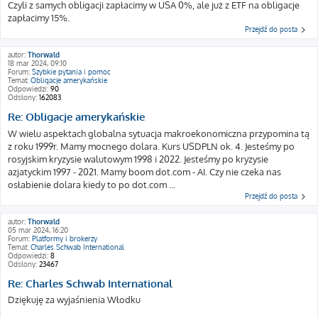
Czyli z samych obligacji zapłacimy w USA 0%, ale już z ETF na obligacje
zapłacimy 15%.
Przejdź do posta
autor:
Thorwald
18 mar 2024, 09:10
Forum:
Szybkie pytania i pomoc
Temat:
Obligacje amerykańskie
Odpowiedzi:
90
Odsłony:
162083
Re: Obligacje amerykańskie
W wielu aspektach globalna sytuacja makroekonomiczna przypomina tą
z roku 1999r. Mamy mocnego dolara. Kurs USDPLN ok. 4. Jesteśmy po
rosyjskim kryzysie walutowym 1998 i 2022. Jesteśmy po kryzysie
azjatyckim 1997 - 2021. Mamy boom dot.com - AI. Czy nie czeka nas
osłabienie dolara kiedy to po dot.com ...
Przejdź do posta
autor:
Thorwald
05 mar 2024, 16:20
Forum:
Platformy i brokerzy
Temat:
Charles Schwab International
Odpowiedzi:
8
Odsłony:
23467
Re: Charles Schwab International
Dziękuję za wyjaśnienia Włodku