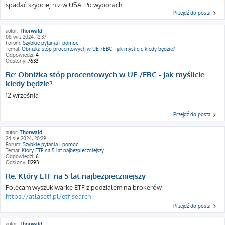
spadać szybciej niż w USA. Po wyborach...
Przejdź do posta
autor:
Thorwald
08 wrz 2024, 12:37
Forum:
Szybkie pytania i pomoc
Temat:
Obniżka stóp procentowych w UE /EBC - jak myślicie kiedy będzie?
Odpowiedzi:
4
Odsłony:
7633
Re: Obniżka stóp procentowych w UE /EBC - jak myślicie
kiedy będzie?
12 września
Przejdź do posta
autor:
Thorwald
24 sie 2024, 20:29
Forum:
Szybkie pytania i pomoc
Temat:
Który ETF na 5 lat najbezpieczniejszy
Odpowiedzi:
6
Odsłony:
11293
Re: Który ETF na 5 lat najbezpieczniejszy
Polecam wyszukiwarkę ETF z podziałem na brokerów
https://atlasetf.pl/etf-search
Przejdź do posta
autor:
Thorwald