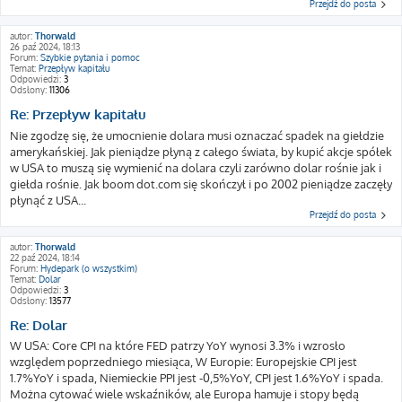
Przejdź do posta
autor:
Thorwald
26 paź 2024, 18:13
Forum:
Szybkie pytania i pomoc
Temat:
Przepływ kapitału
Odpowiedzi:
3
Odsłony:
11306
Re: Przepływ kapitału
Nie zgodzę się, że umocnienie dolara musi oznaczać spadek na giełdzie
amerykańskiej. Jak pieniądze płyną z całego świata, by kupić akcje spółek
w USA to muszą się wymienić na dolara czyli zarówno dolar rośnie jak i
giełda rośnie. Jak boom dot.com się skończył i po 2002 pieniądze zaczęły
płynąć z USA...
Przejdź do posta
autor:
Thorwald
22 paź 2024, 18:14
Forum:
Hydepark (o wszystkim)
Temat:
Dolar
Odpowiedzi:
3
Odsłony:
13577
Re: Dolar
W USA: Core CPI na które FED patrzy YoY wynosi 3.3% i wzrosło
względem poprzedniego miesiąca, W Europie: Europejskie CPI jest
1.7%YoY i spada, Niemieckie PPI jest -0,5%YoY, CPI jest 1.6%YoY i spada.
Można cytować wiele wskaźników, ale Europa hamuje i stopy będą