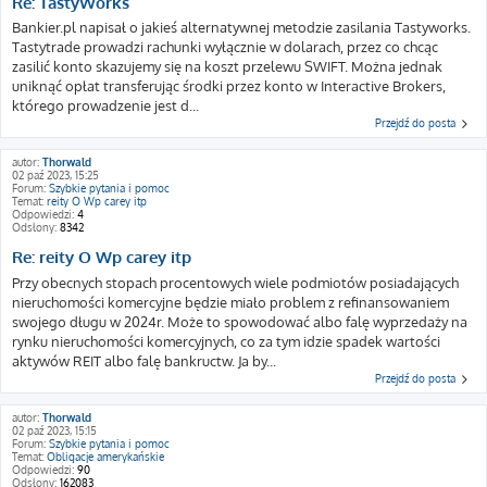
Re: TastyWorks
Bankier.pl napisał o jakieś alternatywnej metodzie zasilania Tastyworks.
Tastytrade prowadzi rachunki wyłącznie w dolarach, przez co chcąc
zasilić konto skazujemy się na koszt przelewu SWIFT. Można jednak
uniknąć opłat transferując środki przez konto w Interactive Brokers,
którego prowadzenie jest d...
Przejdź do posta
autor:
Thorwald
02 paź 2023, 15:25
Forum:
Szybkie pytania i pomoc
Temat:
reity O Wp carey itp
Odpowiedzi:
4
Odsłony:
8342
Re: reity O Wp carey itp
Przy obecnych stopach procentowych wiele podmiotów posiadających
nieruchomości komercyjne będzie miało problem z refinansowaniem
swojego długu w 2024r. Może to spowodować albo falę wyprzedaży na
rynku nieruchomości komercyjnych, co za tym idzie spadek wartości
aktywów REIT albo falę bankructw. Ja by...
Przejdź do posta
autor:
Thorwald
02 paź 2023, 15:15
Forum:
Szybkie pytania i pomoc
Temat:
Obligacje amerykańskie
Odpowiedzi:
90
Odsłony:
162083