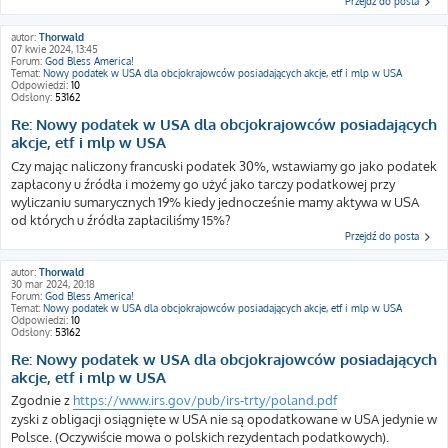
Przejdź do posta
autor:
Thorwald
07 kwie 2024, 13:45
Forum:
God Bless America!
Temat:
Nowy podatek w USA dla obcjokrajowców posiadających akcje, etf i mlp w USA
Odpowiedzi:
10
Odsłony:
53162
Re: Nowy podatek w USA dla obcjokrajowców posiadających
akcje, etf i mlp w USA
Czy mając naliczony francuski podatek 30%, wstawiamy go jako podatek
zapłacony u źródła i możemy go użyć jako tarczy podatkowej przy
wyliczaniu sumarycznych 19% kiedy jednocześnie mamy aktywa w USA
od których u źródła zapłaciliśmy 15%?
Przejdź do posta
autor:
Thorwald
30 mar 2024, 20:18
Forum:
God Bless America!
Temat:
Nowy podatek w USA dla obcjokrajowców posiadających akcje, etf i mlp w USA
Odpowiedzi:
10
Odsłony:
53162
Re: Nowy podatek w USA dla obcjokrajowców posiadających
akcje, etf i mlp w USA
Zgodnie z
https://www.irs.gov/pub/irs-trty/poland.pdf
zyski z obligacji osiągnięte w USA nie są opodatkowane w USA jedynie w
Polsce. (Oczywiście mowa o polskich rezydentach podatkowych).