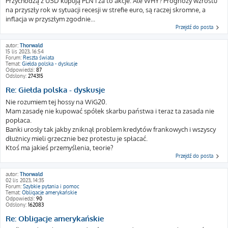
Przychodzą z USD kupują PLN i za to akcje. Ale WHY? Prognozy wzrostu
na przyszły rok w sytuacji recesji w strefie euro, są raczej skromne, a
inflacja w przyszłym zgodnie...
Przejdź do posta
autor:
Thorwald
15 lis 2023, 16:54
Forum:
Reszta świata
Temat:
Giełda polska - dyskusje
Odpowiedzi:
87
Odsłony:
274315
Re: Giełda polska - dyskusje
Nie rozumiem tej hossy na WiG20.
Mam zasadę nie kupować spółek skarbu państwa i teraz ta zasada nie
popłaca.
Banki urosły tak jakby zniknął problem kredytów frankowych i wszyscy
dłużnicy mieli grzecznie bez protestu je spłacać.
Ktoś ma jakieś przemyślenia, teorie?
Przejdź do posta
autor:
Thorwald
02 lis 2023, 14:35
Forum:
Szybkie pytania i pomoc
Temat:
Obligacje amerykańskie
Odpowiedzi:
90
Odsłony:
162083
Re: Obligacje amerykańskie