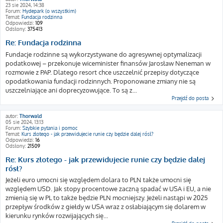
23 sie 2024, 14:38
Forum:
Hydepark (o wszystkim)
Temat:
Fundacja rodzinna
Odpowiedzi:
109
Odsłony:
375413
Re: Fundacja rodzinna
Fundacje rodzinne są wykorzystywane do agresywnej optymalizacji
podatkowej – przekonuje wiceminister finansów Jarosław Neneman w
rozmowie z PAP. Dlatego resort chce uszczelnić przepisy dotyczące
opodatkowania fundacji rodzinnych. Proponowane zmiany nie są
uszczelniające ani doprecyzowujące. To są z...
Przejdź do posta
autor:
Thorwald
05 sie 2024, 13:13
Forum:
Szybkie pytania i pomoc
Temat:
Kurs złotego - jak przewidujecie runie czy będzie dalej rósł?
Odpowiedzi:
16
Odsłony:
21509
Re: Kurs złotego - jak przewidujecie runie czy będzie dalej
rósł?
Jeżeli euro umocni się względem dolara to PLN także umocni się
względem USD. Jak stopy procentowe zaczną spadać w USA i EU, a nie
zmienią się w PL to także będzie PLN mocniejszy. Jeżeli nastąpi w 2025
przepływ środków z giełdy w USA wraz z osłabiającym się dolarem w
kierunku rynków rozwijających się...