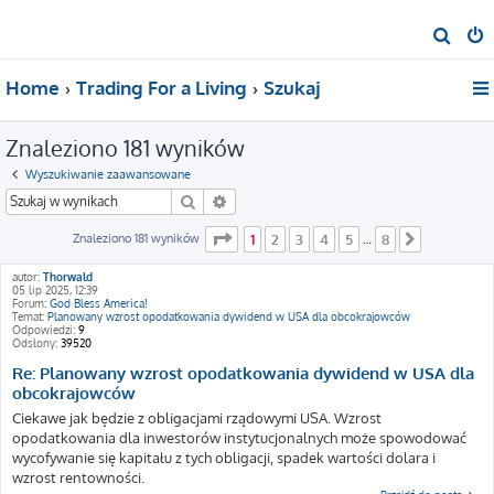
S
z
Home
Trading For a Living
Szukaj
u
k
Znaleziono 181 wyników
a
j
Wyszukiwanie zaawansowane
Szukaj
Wyszukiwanie zaawansowane
Strona
1
z
8
Znaleziono 181 wyników
1
2
3
4
5
8
…
Następna
autor:
Thorwald
05 lip 2025, 12:39
Forum:
God Bless America!
Temat:
Planowany wzrost opodatkowania dywidend w USA dla obcokrajowców
Odpowiedzi:
9
Odsłony:
39520
Re: Planowany wzrost opodatkowania dywidend w USA dla
obcokrajowców
Ciekawe jak będzie z obligacjami rządowymi USA. Wzrost
opodatkowania dla inwestorów instytucjonalnych może spowodować
wycofywanie się kapitału z tych obligacji, spadek wartości dolara i
wzrost rentowności.