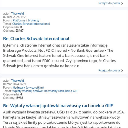
Przejdź do posta
autor:
Thorwald
02 mar 2024, 15:21
Forum:
Platformy i brokerzy
Temat:
Charles Schwab International
Odpowiedzi:
8
Odsłony:
23467
Re: Charles Schwab International
Byłem na ich stronie International i znalazłem takie informację.
Brokerage Products: Not FDIC Insured • No Bank Guarantee • The
Schwab One Interest feature is not a bank account, is not bank-
guaranteed, and is not FDIC-insured. Czyli pomimo tego, że Charles
Schwab jest bankiem to gotówka na koncie n...
Przejdź do posta
autor:
Thorwald
01 mar 2024, 16:21
Forum:
Hydepark (o wszystkim)
Temat:
Wpłaty własnej gotówki na własny rachunek a GIIF
Odpowiedzi:
4
Odsłony:
15938
Re: Wpłaty własnej gotówki na własny rachunek a GIIF
A jak wygląda kwestia przelewu USD z Polski z banku do brokera w USA.
Pamiętam, że kiedyś istniały "zezwolenia walutowe" na większe kwoty.
Teraz są jakieś limity po przekroczeniu których jest to raportowane do
Urzędu Skarbowego albo jakieś inne trudności? Hipotetycznie jak chce