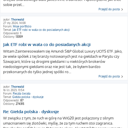
sobie przel...
Przejdź do posta
autor:
Thorwald
27 sty 2024, 14:08
Forum:
Moje portfolio
Temat:
Jak ETF robi w wała co do posiadanych akcji
Odpowiedzi:
1
Odsłony:
13359
Jak ETF robi w wała co do posiadanych akcji
Witam Zainteresowałem się Amundi S&P Global Luxury UCITS ETF. Jako,
że wiele spółek z tej branży notowanych jest na giełdach w Paryżu czy
Szwajcarii, które są drogimi giełdami i u niektórych brokerów
niedostępnymi giełdami oraz nie jest tak, że byłem bardzo
przekonanych do tylko jednej spółki ro...
Przejdź do posta
autor:
Thorwald
16 lis 2023, 13:54
Forum:
Reszta świata
Temat:
Giełda polska - dyskusje
Odpowiedzi:
87
Odsłony:
274315
Re: Giełda polska - dyskusje
W związku z tym, że ruch w górę na WiG20 jest połączony z silnym
umacnianiem się złotówki, myślę, że za tym ruchem stoi zagranica.