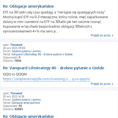
Re: Obligacje amerykańskie
ETF na 30 latki cały czas spadają, a "nie łapie się spadających noży".
Można kupić ETF na 0-3 miesięczne, który rośnie, mięć zaparkowane
dolary w nim i zamienić na ETF na 30latki jak ten zacznie rosnąć.
Kupowanie w tej chwili bezpośrednio obligacji 30letnich z
oprocentowaniem 4+% ma sens p...
Przejdź do posta
autor:
Thorwald
28 wrz 2023, 09:00
Forum:
Szybkie pytania i pomoc
Temat:
Vanguard Lifestrategy 80 - drobne pytanie o Gielde
Odpowiedzi:
11
Odsłony:
13456
Re: Vanguard Lifestrategy 80 - drobne pytanie o Gielde
QQQ vs QQQM
https://simplemoneylyfe.com/investing/s ... q-vs-qqqm/
Przejdź do posta
autor:
Thorwald
20 wrz 2023, 16:38
Forum:
Szybkie pytania i pomoc
Temat:
Obligacje amerykańskie
Odpowiedzi:
90
Odsłony:
162083
Re: Obligacje amerykańskie