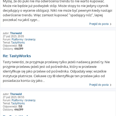
Myślę, że do puki nie ma odwrócenia trendu to nie warto kupować.
Może nie będzie już podwyżek stóp. Może stopy to nie jedyny czynnik
decydujący o wycenie obligacji. Nikt nie może być pewnym kiedy nastąpi
odwrócenie trendu. Więc zamiast kupować "spadający nóż", lepiej
poczekać na jakiś sygn...
Przejdź do posta
autor:
Thorwald
27 paź 2023, 20:05
Forum:
Platformy i brokerzy
Temat:
TastyWorks
Odpowiedzi:
158
Odsłony:
446399
Re: TastyWorks
Tasty twierdzi, że przyjmuje przelewy tylko jeżeli nadawcą jesteś ty. Nie
przyjmie przelewu jeżeli jest od pośrednika, który w przelewie
identyfikuje się jako przelew od pośrednika. Odpadały więc wszelkie
instytucje płatnicze. Ciekawe czy IB identyfikuje ten przelew jako od
posiadacza konta czy jako...
Przejdź do posta
autor:
Thorwald
27 paź 2023, 08:55
Forum:
Platformy i brokerzy
Temat:
TastyWorks
Odpowiedzi:
158
Odsłony:
446399