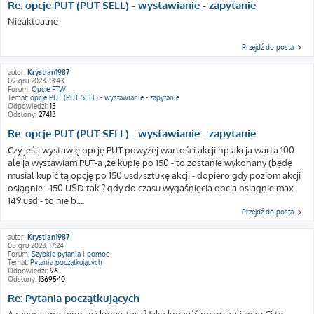
Re: opcje PUT (PUT SELL) - wystawianie - zapytanie
Nieaktualne
Przejdź do posta
autor:
Krystian1987
09 gru 2023, 13:43
Forum:
Opcje FTW!
Temat:
opcje PUT (PUT SELL) - wystawianie - zapytanie
Odpowiedzi:
15
Odsłony:
27413
Re: opcje PUT (PUT SELL) - wystawianie - zapytanie
Czy jeśli wystawię opcję PUT powyżej wartości akcji np akcja warta 100
ale ja wystawiam PUT-a ,że kupię po 150 - to zostanie wykonany (będę
musiał kupić tą opcję po 150 usd/sztukę akcji - dopiero gdy poziom akcji
osiągnie - 150 USD tak ? gdy do czasu wygaśnięcia opcja osiągnie max
149 usd - to nie b...
Przejdź do posta
autor:
Krystian1987
05 gru 2023, 17:24
Forum:
Szybkie pytania i pomoc
Temat:
Pytania początkujących
Odpowiedzi:
96
Odsłony:
1369540
Re: Pytania początkujących