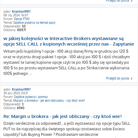
Przejdź do posta
autor:
Krystian1987
08 sty 2024, 16:07
Forum:
Opcje FTW!
Temat:
Szybkie pytania na temat opcji
Odpowiedzi:
50
Odsłony:
100571
w jakiej kolejności w Interactive Brokers wystawiane są
opcje SELL CALL z kupionych wcześniej przez nas - Zapytanie
Witam jeśli kupiliśmy 1 opcje - 100 akcji danej firmy w grudniu po 120 $
oraz w styczniu drugi pakiet 1 opcje - 100 akcji po 100 $ i dziś chciałbym
wystawić te taniej kupione opcje czyli te po 100 $ aby się sprzedały po
100 $ to po prostu wystawiam SELL CALL-a po Strike/cenie wykonania
100$ jednego ...
Przejdź do posta
autor:
Krystian1987
30 gru 2023, 03:21
Forum:
Szybkie pytania i pomoc
Temat:
Margin u brokera - jak jest obliczany - czy ktoś wie?
Odpowiedzi:
3
Odsłony:
6960
Re: Margin u brokera - jak jest obliczany - czy ktoś wie?
Dzięki serdecznie za odpowiedź , a jeśli wystawiasz np opcje typu SELL
PUT to ile najczęściej dla świętego spokoju zostawiasz sobie Excess
Liquidity? lub Buying Power ? Pozdrawiam serdecznie