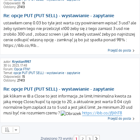
Odpowiedzi:
15
Odsłony:
27413
Re: opcje PUT (PUT SELL) - wystawianie - zapytanie
ustawiłem cenę 0.03 bo tyle jest warta czy powinienem wpisać 3 usd? ale
żeby system tego nie przeliczył x100 żeby się z tego zamiast 3 usd nie
zrobiło 300 usd , zobacz screen i jak to wtedy ustawić żeby po najniższej
cenie odkupić własną opcję - zamknąć ją bo już spadła ponad 98% :
https://ibb.co/Rb...
Przejdź do posta
autor:
Krystian1987
30 lis 2023, 17:48
Forum:
Opcje FTW!
Temat:
opcje PUT (PUT SELL) - wystawianie - zapytanie
Odpowiedzi:
15
Odsłony:
27413
Re: opcje PUT (PUT SELL) - wystawianie - zapytanie
Jak klikam w IB a Close to jest informacja ,że limit/minimalna kwota za
jaką mogę Close/kupić tą opcję to 20, a aktualnie jest warta 0.04 czyli
normalnie bym zapłacił za to 5 usd a jest jakiś limit ,że minimum 20 usd
musi być nie rozumiem czemu ?
https://ibb.co/jfJXhT8
Przejdź do posta
Znaleziono 73 wyniki
1
2
3
Następna