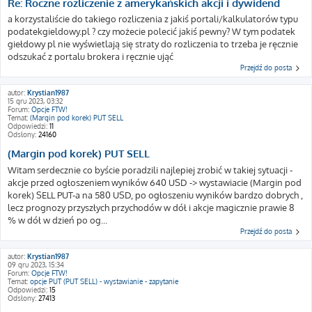
Re: Roczne rozliczenie z amerykańskich akcji i dywidend
a korzystaliście do takiego rozliczenia z jakiś portali/kalkulatorów typu
podatekgieldowy.pl ? czy możecie polecić jakiś pewny? W tym podatek
giełdowy pl nie wyświetlają się straty do rozliczenia to trzeba je ręcznie
odszukać z portalu brokera i ręcznie ująć
Przejdź do posta
autor:
Krystian1987
15 gru 2023, 03:32
Forum:
Opcje FTW!
Temat:
(Margin pod korek) PUT SELL
Odpowiedzi:
11
Odsłony:
24160
(Margin pod korek) PUT SELL
Witam serdecznie co byście poradzili najlepiej zrobić w takiej sytuacji -
akcje przed ogłoszeniem wyników 640 USD -> wystawiacie (Margin pod
korek) SELL PUT-a na 580 USD, po ogłoszeniu wyników bardzo dobrych ,
lecz prognozy przyszłych przychodów w dół i akcje magicznie prawie 8
% w dół w dzień po og...
Przejdź do posta
autor:
Krystian1987
09 gru 2023, 15:34
Forum:
Opcje FTW!
Temat:
opcje PUT (PUT SELL) - wystawianie - zapytanie
Odpowiedzi:
15
Odsłony:
27413