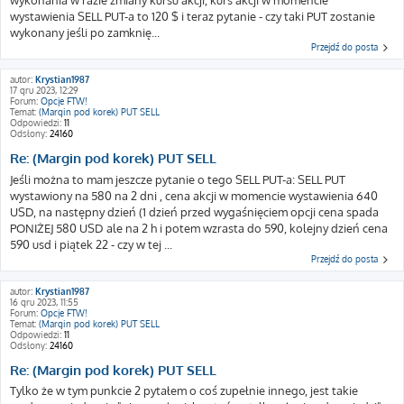
wykonania w razie zmiany kursu akcji, kurs akcji w momencie
wystawienia SELL PUT-a to 120 $ i teraz pytanie - czy taki PUT zostanie
wykonany jeśli po zamknię...
Przejdź do posta
autor:
Krystian1987
17 gru 2023, 12:29
Forum:
Opcje FTW!
Temat:
(Margin pod korek) PUT SELL
Odpowiedzi:
11
Odsłony:
24160
Re: (Margin pod korek) PUT SELL
Jeśli można to mam jeszcze pytanie o tego SELL PUT-a: SELL PUT
wystawiony na 580 na 2 dni , cena akcji w momencie wystawienia 640
USD, na następny dzień (1 dzień przed wygaśnięciem opcji cena spada
PONIŻEJ 580 USD ale na 2 h i potem wzrasta do 590, kolejny dzień cena
590 usd i piątek 22 - czy w tej ...
Przejdź do posta
autor:
Krystian1987
16 gru 2023, 11:55
Forum:
Opcje FTW!
Temat:
(Margin pod korek) PUT SELL
Odpowiedzi:
11
Odsłony:
24160
Re: (Margin pod korek) PUT SELL
Tylko że w tym punkcie 2 pytałem o coś zupełnie innego, jest takie