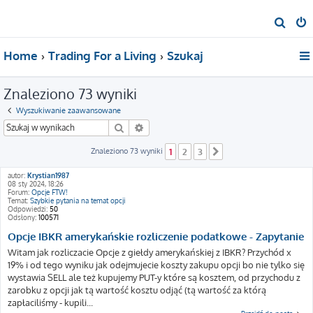
S
z
Home
Trading For a Living
Szukaj
u
k
Znaleziono 73 wyniki
a
j
Wyszukiwanie zaawansowane
Szukaj
Wyszukiwanie zaawansowane
Znaleziono 73 wyniki
1
2
3
Następna
autor:
Krystian1987
08 sty 2024, 18:26
Forum:
Opcje FTW!
Temat:
Szybkie pytania na temat opcji
Odpowiedzi:
50
Odsłony:
100571
Opcje IBKR amerykańskie rozliczenie podatkowe - Zapytanie
Witam jak rozliczacie Opcje z giełdy amerykańskiej z IBKR? Przychód x
19% i od tego wyniku jak odejmujecie koszty zakupu opcji bo nie tylko się
wystawia SELL ale też kupujemy PUT-y które są kosztem, od przychodu z
zarobku z opcji jak tą wartość kosztu odjąć (tą wartość za którą
zapłaciliśmy - kupili...