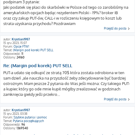
podpinam 3 pytanie:
Jaki podatek się płaci do skarbówki w Polsce od tego co zarobiliśmy na
amerykańskich opcjach będąc rezydentem Polski - 19%? broker IB
oraz czy zakup PUT-ów, CALL-i w rozliczeniu księgowym to koszt lub
strata uzyskania przychodu? Pozdrawiam
Przejdź do posta
autor:
Krystian1987
15 gru 2023, 15:07
Forum:
Opcje FTW!
Temat:
(Margin pod korek) PUT SELL
Odpowiedzi:
11
Odsłony:
24160
Re: (Margin pod korek) PUT SELL
PUT-a udało się odkupić ze stratą 70$ która została odrobiona w ten
sam dzień ,ale nauczka na przyszłość żeby zdecydowanie być bardziej
ostrożnym. Mam jeszcze 2 pytania do Was jeśli można: Czy takiego PUT-
a kupiec który go ode mnie kupił mógłby zrealizować w godzinach
zamknięcia giełdy jeśli przekro...
Przejdź do posta
autor:
Krystian1987
15 gru 2023, 03:38
Forum:
Szybkie pytania i pomoc
Temat:
Pytania początkujących
Odpowiedzi:
96
Odsłony:
1369540