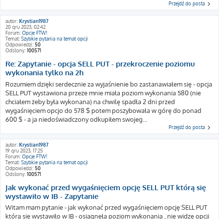
Przejdź do posta
autor:
Krystian1987
20 gru 2023, 02:42
Forum:
Opcje FTW!
Temat:
Szybkie pytania na temat opcji
Odpowiedzi:
50
Odsłony:
100571
Re: Zapytanie - opcja SELL PUT - przekroczenie poziomu
wykonania tylko na 2h
Rozumiem dzięki serdecznie za wyjaśnienie bo zastanawiałem się - opcja
SELL PUT wystawiona przeze mnie miała poziom wykonania 580 (nie
chciałem żeby była wykonana) na chwilę spadła 2 dni przed
wygaśnięciem opcjo do 578 $ potem poszybowała w górę do ponad
600 $ - a ja niedoświadczony odkupiłem swojeg...
Przejdź do posta
autor:
Krystian1987
19 gru 2023, 17:25
Forum:
Opcje FTW!
Temat:
Szybkie pytania na temat opcji
Odpowiedzi:
50
Odsłony:
100571
Jak wykonać przed wygaśnięciem opcję SELL PUT którą się
wystawiło w IB - Zapytanie
Witam mam pytanie - jak wykonać przed wygaśnięciem opcję SELL PUT
którą się wystawiło w IB - osiągnęła poziom wykonania , nie widzę opcji