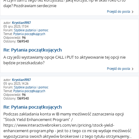
A czym sam z tego też korzystasz? Jaką korzyść np w skali roku Ci to
daje? Pozdrawiam serdecznie
Przejdź do posta
autor:
Krystian1987
05 gru 2023, 17:04
Forum:
Szybkie pytania i pomoc
Temat:
Pytania początkujących
Odpowiedzi:
96
Odsłony:
1369540
Re: Pytania początkujących
A czy jeśli wystawiamy opcje CALL i PUT to aktywowanie tej opcji nie
będzie przeszkadzało?
Przejdź do posta
autor:
Krystian1987
05 gru 2023, 14:26
Forum:
Szybkie pytania i pomoc
Temat:
Pytania początkujących
Odpowiedzi:
96
Odsłony:
1369540
Re: Pytania początkujących
Podczas zakładania konta w IB mamy możliwość zaznaczenia opcji
"Stock Yield Enhancement Program" /
https://www.interactivebrokers.com/en/pricing/stock-yield-
enhancement-program.php - jest to z tego co mi się wydaje możliwość
wypożyczania swoich aktywów brokerowi i z tego tytułu otrzymujemy...