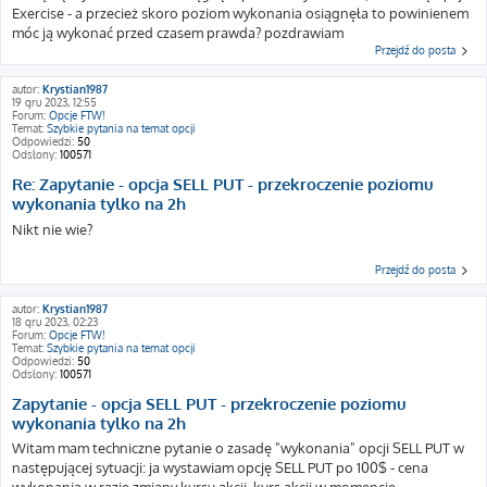
Exercise - a przecież skoro poziom wykonania osiągnęła to powinienem
móc ją wykonać przed czasem prawda? pozdrawiam
Przejdź do posta
autor:
Krystian1987
19 gru 2023, 12:55
Forum:
Opcje FTW!
Temat:
Szybkie pytania na temat opcji
Odpowiedzi:
50
Odsłony:
100571
Re: Zapytanie - opcja SELL PUT - przekroczenie poziomu
wykonania tylko na 2h
Nikt nie wie?
Przejdź do posta
autor:
Krystian1987
18 gru 2023, 02:23
Forum:
Opcje FTW!
Temat:
Szybkie pytania na temat opcji
Odpowiedzi:
50
Odsłony:
100571
Zapytanie - opcja SELL PUT - przekroczenie poziomu
wykonania tylko na 2h
Witam mam techniczne pytanie o zasadę "wykonania" opcji SELL PUT w
następującej sytuacji: ja wystawiam opcję SELL PUT po 100$ - cena