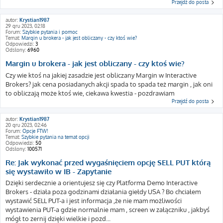
Przejdź do posta
autor:
Krystian1987
29 gru 2023, 02:18
Forum:
Szybkie pytania i pomoc
Temat:
Margin u brokera - jak jest obliczany - czy ktoś wie?
Odpowiedzi:
3
Odsłony:
6960
Margin u brokera - jak jest obliczany - czy ktoś wie?
Czy wie ktoś na jakiej zasadzie jest obliczany Margin w Interactive
Brokers? jak cena posiadanych akcji spada to spada też margin , jak oni
to obliczają może ktoś wie, ciekawa kwestia - pozdrawiam
Przejdź do posta
autor:
Krystian1987
20 gru 2023, 02:46
Forum:
Opcje FTW!
Temat:
Szybkie pytania na temat opcji
Odpowiedzi:
50
Odsłony:
100571
Re: Jak wykonać przed wygaśnięciem opcję SELL PUT którą
się wystawiło w IB - Zapytanie
Dzięki serdecznie a orientujesz się czy Platforma Demo Interactive
Brokers - działa poza godzinami działania giełdy USA ? Bo chciałem
wystawić SELL PUT-a i jest informacja ,że nie mam możliwości
wystawienia PUT-a gdzie normalnie mam , screen w załączniku , jakbyś
mógł to zernij dzięki wielkie i pozd...