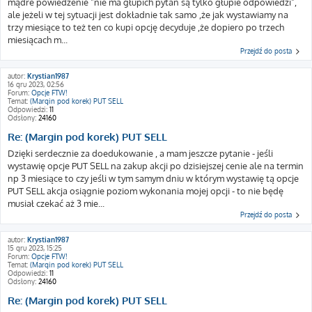
mądre powiedzenie "nie ma głupich pytań są tylko głupie odpowiedzi",
ale jeżeli w tej sytuacji jest dokładnie tak samo ,że jak wystawiamy na
trzy miesiące to też ten co kupi opcję decyduje ,że dopiero po trzech
miesiącach m...
Przejdź do posta
autor:
Krystian1987
16 gru 2023, 02:56
Forum:
Opcje FTW!
Temat:
(Margin pod korek) PUT SELL
Odpowiedzi:
11
Odsłony:
24160
Re: (Margin pod korek) PUT SELL
Dzięki serdecznie za doedukowanie , a mam jeszcze pytanie - jeśli
wystawię opcje PUT SELL na zakup akcji po dzisiejszej cenie ale na termin
np 3 miesiące to czy jeśli w tym samym dniu w którym wystawię tą opcje
PUT SELL akcja osiągnie poziom wykonania mojej opcji - to nie będę
musiał czekać aż 3 mie...
Przejdź do posta
autor:
Krystian1987
15 gru 2023, 15:25
Forum:
Opcje FTW!
Temat:
(Margin pod korek) PUT SELL
Odpowiedzi:
11
Odsłony:
24160
Re: (Margin pod korek) PUT SELL