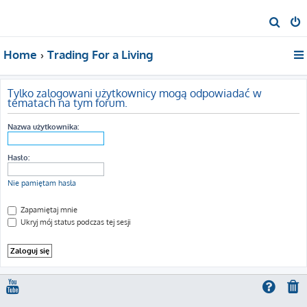
S
z
Home
Trading For a Living
u
k
a
Tylko zalogowani użytkownicy mogą odpowiadać w
tematach na tym forum.
j
Nazwa użytkownika:
Hasło:
Nie pamiętam hasła
Zapamiętaj mnie
Ukryj mój status podczas tej sesji