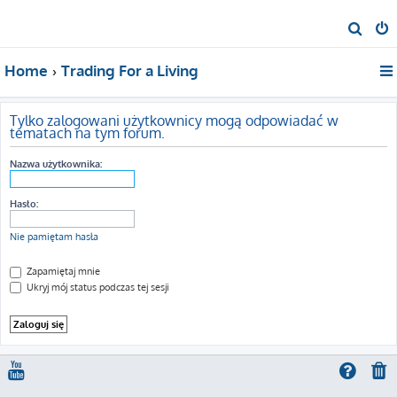
S
z
Home
Trading For a Living
u
k
a
Tylko zalogowani użytkownicy mogą odpowiadać w
tematach na tym forum.
j
Nazwa użytkownika:
Hasło:
Nie pamiętam hasła
Zapamiętaj mnie
Ukryj mój status podczas tej sesji