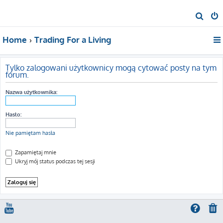
S
z
Home
Trading For a Living
u
k
a
Tylko zalogowani użytkownicy mogą cytować posty na tym
forum.
j
Nazwa użytkownika:
Hasło:
Nie pamiętam hasła
Zapamiętaj mnie
Ukryj mój status podczas tej sesji