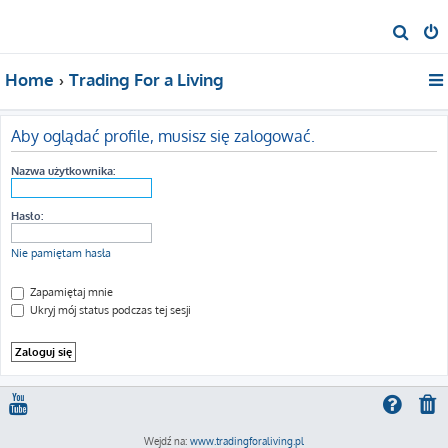
S
z
Home
Trading For a Living
u
k
a
Aby oglądać profile, musisz się zalogować.
j
Nazwa użytkownika:
Hasło:
Nie pamiętam hasła
Zapamiętaj mnie
Ukryj mój status podczas tej sesji
Wejdź na:
www.tradingforaliving.pl