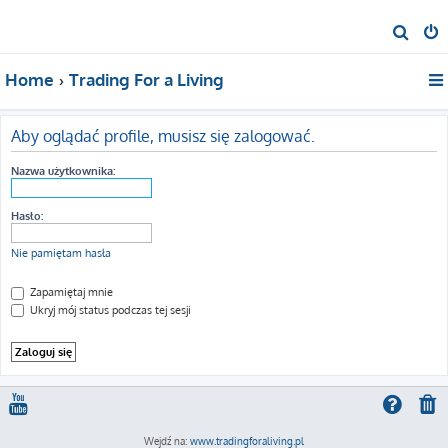
S
z
Home
Trading For a Living
u
k
a
Aby oglądać profile, musisz się zalogować.
j
Nazwa użytkownika:
Hasło:
Nie pamiętam hasła
Zapamiętaj mnie
Ukryj mój status podczas tej sesji
Wejdź na:
www.tradingforaliving.pl