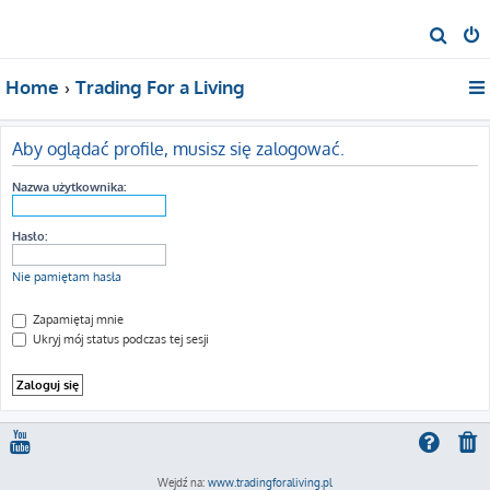
S
z
Home
Trading For a Living
u
k
a
Aby oglądać profile, musisz się zalogować.
j
Nazwa użytkownika:
Hasło:
Nie pamiętam hasła
Zapamiętaj mnie
Ukryj mój status podczas tej sesji
Wejdź na:
www.tradingforaliving.pl