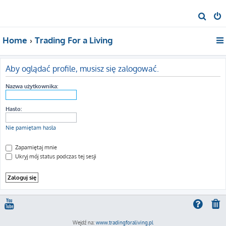
S
z
Home
Trading For a Living
u
k
a
Aby oglądać profile, musisz się zalogować.
j
Nazwa użytkownika:
Hasło:
Nie pamiętam hasła
Zapamiętaj mnie
Ukryj mój status podczas tej sesji
Wejdź na:
www.tradingforaliving.pl