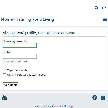
S
z
Home
Trading For a Living
u
k
a
Aby oglądać profile, musisz się zalogować.
j
Nazwa użytkownika:
Hasło:
Nie pamiętam hasła
Zapamiętaj mnie
Ukryj mój status podczas tej sesji
Wejdź na:
www.tradingforaliving.pl