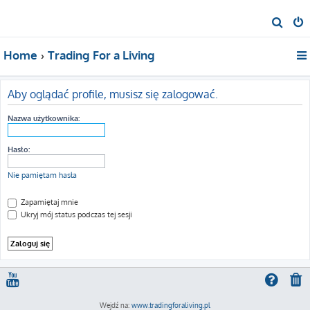
S
z
Home
Trading For a Living
u
k
a
Aby oglądać profile, musisz się zalogować.
j
Nazwa użytkownika:
Hasło:
Nie pamiętam hasła
Zapamiętaj mnie
Ukryj mój status podczas tej sesji
Wejdź na:
www.tradingforaliving.pl